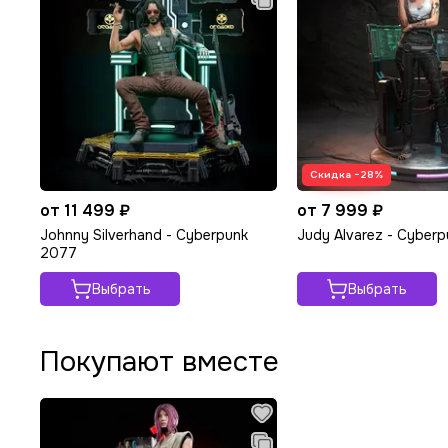
Скидка −28%
от 11 499 ₽
от 7 999 ₽
Johnny Silverhand - Cyberpunk
Judy Alvarez - Cyber
2077
Выбрать
Выбрать
Покупают вместе