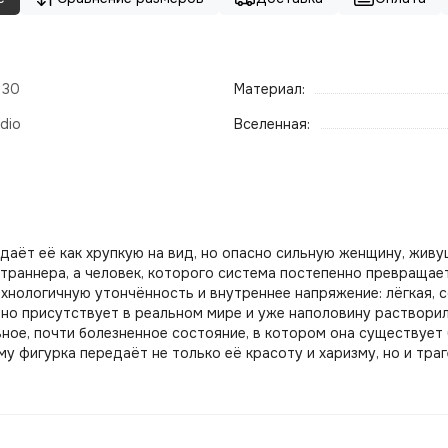
- 30
Материал:
dio
Вселенная:
редаёт её как хрупкую на вид, но опасно сильную женщину, жи
етраннера, а человек, которого система постепенно превращае
ехнологичную утончённость и внутреннее напряжение: лёгкая, с
о присутствует в реальном мире и уже наполовину растворила
нервное, почти болезненное состояние, в котором она существуе
 фигурка передаёт не только её красоту и харизму, но и траг