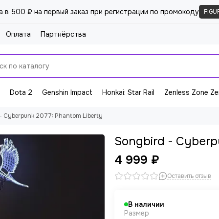
а в 500 ₽ на первый заказ при регистрации по промокоду
FIGU
Оплата
Партнёрства
Dota 2
Genshin Impact
Honkai: Star Rail
Zenless Zone Ze
- Cyberpunk 2077: Phantom Liberty
Songbird - Cyberp
4 999 ₽
Оставить отзыв
В наличии
Размер