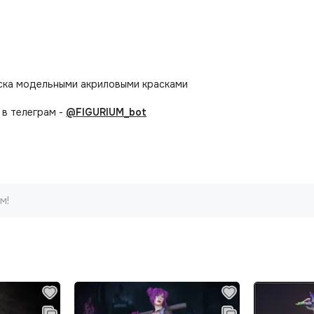
аска модельными акриловыми красками
в телеграм -
@FIGURIUM_bot
м!