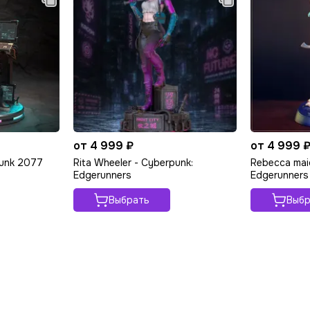
от 4 999 ₽
от 4 999 
punk 2077
Rita Wheeler - Cyberpunk:
Rebecca mai
Edgerunners
Edgerunners
Выбрать
Выбр