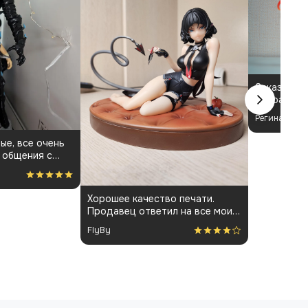
Заказала ф
выбрала з
Бёрнис. П
Регина
своих ожид
составила 
ые, все очень
визуальный
 общения с
понравился
 фигурки и
Хорошее качество печати.
Продавец ответил на все мои
вопросы и держал меня в
FlyBy
курсе всего процесса.