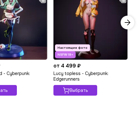
₽
от 4 499 ₽
от
d - Cyberpunk:
Lucy topless - Cyberpunk:
Cy
Edgerunners
Cy
ать
Выбрать