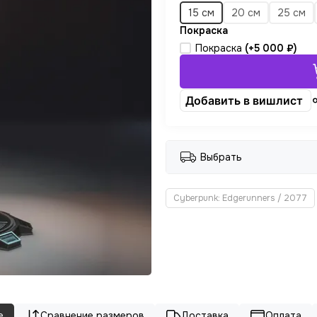
15 см
20 см
25 см
Покраска
Покраска
(+
5 000 ₽
)
Добавить в вишлист
Выбрать
Cyberpunk: Edgerunners / 2077
е
Сравнение размеров
Доставка
Оплата