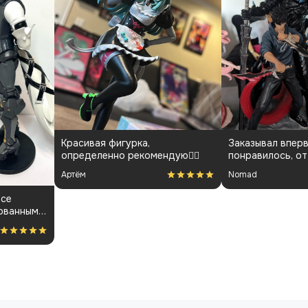
Красивая фигурка,
Заказывал вперв
определенно рекомендую👍🏻
понравилось, от
менеджарами до
Артём
Nomad
покраса
все
ованным.
ость за