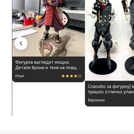
Фигурка выглядит мощно.
Детали брони и тени на плаще
проработаны аккуратно.
Илья
Пришла быстро и без
повреждений. Немного
Спасибо за фигурку) 
шатались некоторые части, но
пришло отлично упак
поправил теперь стоит как
Отдельная благодарн
влитая. В целом доволен
Вероника
покраску модели.