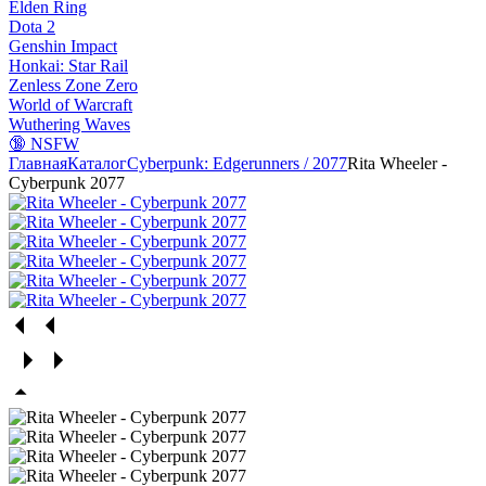
Elden Ring
Dota 2
Genshin Impact
Honkai: Star Rail
Zenless Zone Zero
World of Warcraft
Wuthering Waves
🔞 NSFW
Главная
Каталог
Cyberpunk: Edgerunners / 2077
Rita Wheeler -
Cyberpunk 2077