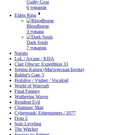
Guilty Gear
6 товаров
Elden Ring
Bloodborne
3 товара
Dark Souls
7 товаров
Naruto
LoL / Arcane / KDA
Clair Obscur: Expedition 33
Jujutsu Kaisen (Магическая Битва)
Baldur's Gate 3
Hololive / Vtuber / Vocaloid
World of Warcraft
Final Fantasy
Wuthering Waves
Resident Evil
Chainsaw Man
Cyberpunk: Edgerunners / 2077
Dota 2
Solo Leveling
The Witcher
Sousou no Frieren