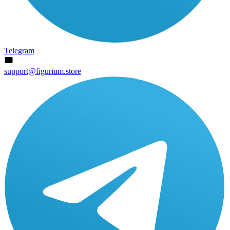
Telegram
support@figurium.store