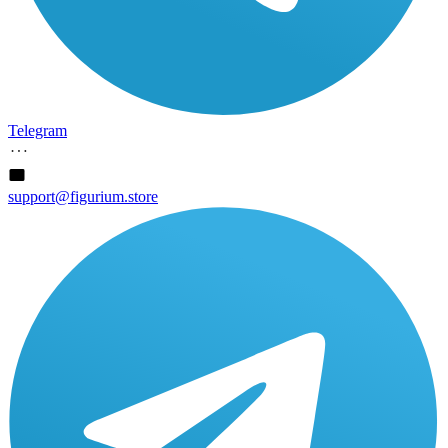
Telegram
support@figurium.store