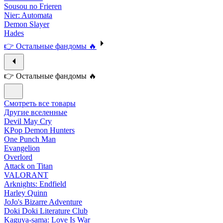
Sousou no Frieren
Nier: Automata
Demon Slayer
Hades
👉 Остальные фандомы 🔥
👉 Остальные фандомы 🔥
Смотреть все товары
Другие вселенные
Devil May Cry
KPop Demon Hunters
One Punch Man
Evangelion
Overlord
Attack on Titan
VALORANT
Arknights: Endfield
Harley Quinn
JoJo's Bizarre Adventure
Doki Doki Literature Club
Kaguya-sama: Love Is War