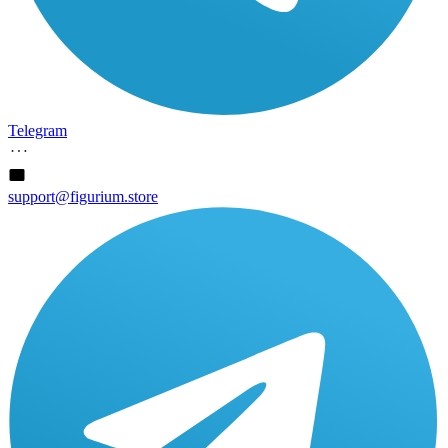
Telegram
support@figurium.store