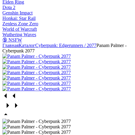
Elden Ring
Dota 2
Genshin Impact
Honkai: Star Rail
Zenless Zone Zero
World of Warcraft
Wuthering Waves
🔞 NSFW
Главная
Каталог
Cyberpunk: Edgerunners / 2077
Panam Palmer -
Cyberpunk 2077