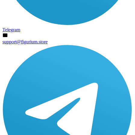
Telegram
support@figurium.store