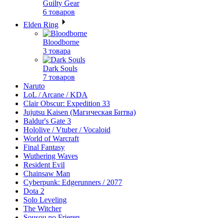
Guilty Gear
6 товаров
Elden Ring
Bloodborne
3 товара
Dark Souls
7 товаров
Naruto
LoL / Arcane / KDA
Clair Obscur: Expedition 33
Jujutsu Kaisen (Магическая Битва)
Baldur's Gate 3
Hololive / Vtuber / Vocaloid
World of Warcraft
Final Fantasy
Wuthering Waves
Resident Evil
Chainsaw Man
Cyberpunk: Edgerunners / 2077
Dota 2
Solo Leveling
The Witcher
Sousou no Frieren