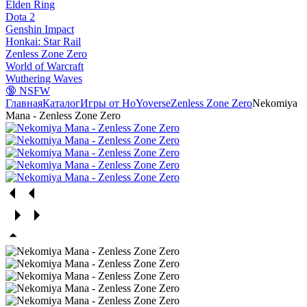
Elden Ring
Dota 2
Genshin Impact
Honkai: Star Rail
Zenless Zone Zero
World of Warcraft
Wuthering Waves
🔞 NSFW
Главная
Каталог
Игры от HoYoverse
Zenless Zone Zero
Nekomiya
Mana - Zenless Zone Zero