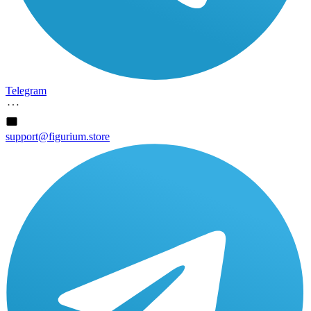
Telegram
support@figurium.store