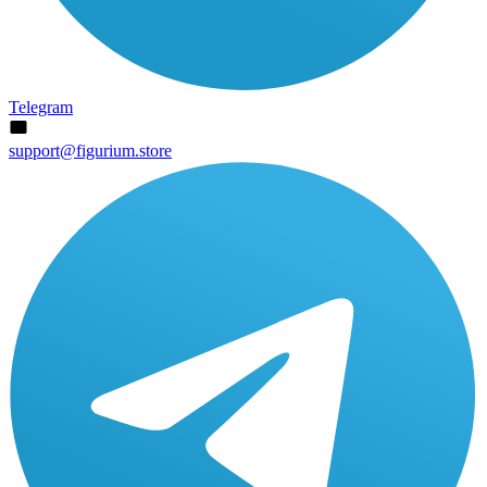
Telegram
support@figurium.store