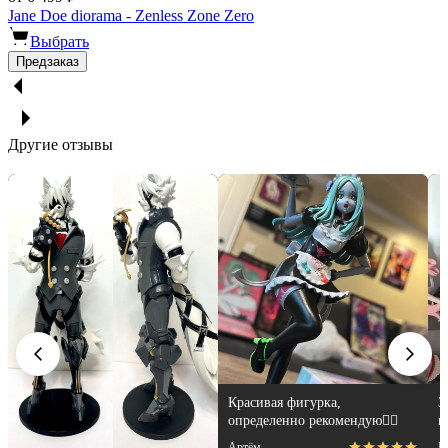
Jane Doe diorama - Zenless Zone Zero
Выбрать
Предзаказ
Другие отзывы
Красивая фигурка,
З
определенно рекомендую👍🏻
п
м
Артём
N