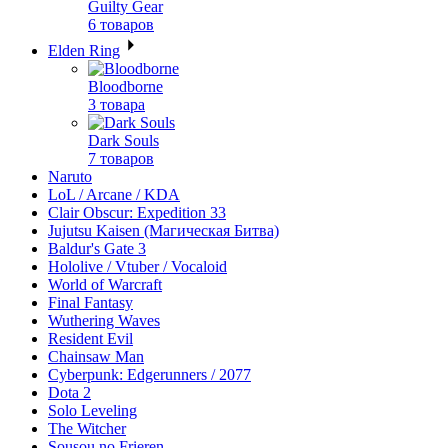
Guilty Gear
6 товаров
Elden Ring
Bloodborne
3 товара
Dark Souls
7 товаров
Naruto
LoL / Arcane / KDA
Clair Obscur: Expedition 33
Jujutsu Kaisen (Магическая Битва)
Baldur's Gate 3
Hololive / Vtuber / Vocaloid
World of Warcraft
Final Fantasy
Wuthering Waves
Resident Evil
Chainsaw Man
Cyberpunk: Edgerunners / 2077
Dota 2
Solo Leveling
The Witcher
Sousou no Frieren