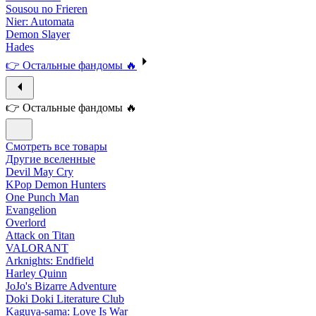
Sousou no Frieren
Nier: Automata
Demon Slayer
Hades
👉 Остальные фандомы 🔥
👉 Остальные фандомы 🔥
Смотреть все товары
Другие вселенные
Devil May Cry
KPop Demon Hunters
One Punch Man
Evangelion
Overlord
Attack on Titan
VALORANT
Arknights: Endfield
Harley Quinn
JoJo's Bizarre Adventure
Doki Doki Literature Club
Kaguya-sama: Love Is War