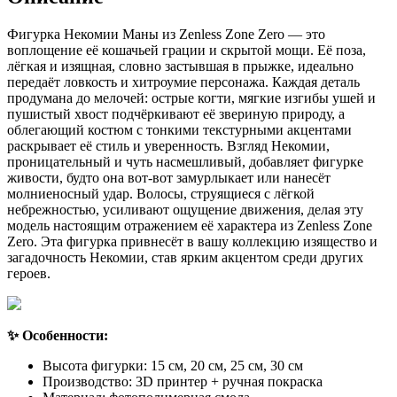
Фигурка Некомии Маны из Zenless Zone Zero — это
воплощение её кошачьей грации и скрытой мощи. Её поза,
лёгкая и изящная, словно застывшая в прыжке, идеально
передаёт ловкость и хитроумие персонажа. Каждая деталь
продумана до мелочей: острые когти, мягкие изгибы ушей и
пушистый хвост подчёркивают её звериную природу, а
облегающий костюм с тонкими текстурными акцентами
раскрывает её стиль и уверенность. Взгляд Некомии,
проницательный и чуть насмешливый, добавляет фигурке
живости, будто она вот-вот замурлыкает или нанесёт
молниеносный удар. Волосы, струящиеся с лёгкой
небрежностью, усиливают ощущение движения, делая эту
модель настоящим отражением её характера из Zenless Zone
Zero. Эта фигурка привнесёт в вашу коллекцию изящество и
загадочность Некомии, став ярким акцентом среди других
героев.
✨ Особенности:
Высота фигурки: 15 см, 20 см, 25 см, 30 см
Производство: 3D принтер + ручная покраска