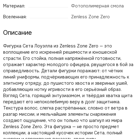
Материал:
Фотополимерная смола
Вселенная:
Zenless Zone Zero
Описание
Фигурка Сета Лоуэлла из Zenless Zone Zero — это
воплощение его искренней решимости и юношеской
страсти. Его стойка, полная напряжённой готовности,
отражает характер молодого офицера, рвущегося в бой за
справедливость. Детали фигурки поражают: от чётких
линий униформы, подчёркивающих его принадлежность к
элитному отряду, до пушистого хвоста и звериных ушей,
добавляющих нотку игривости в его серьёзный образ.
Взгляд Сета, горящий энтузиазмом, и твёрдая хватка щита
передают его непоколебимую веру в долг защитника.
Текстура волос, слегка растрёпанных, словно от ветра в
разгар миссии, и мельчайшие элементы снаряжения
создают ощущение, что он только что шагнул из мира
Zenless Zone Zero. Эта фигурка — не просто предмет
коллекции, а настоящий кусочек истории Сета, полный