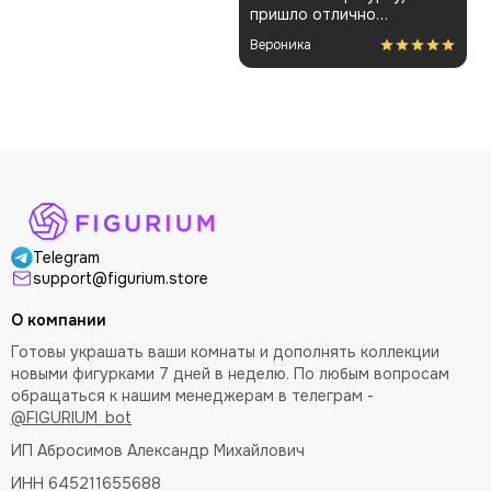
пришло отлично
Немного шатались
упакованным. Отдельная
некоторые части, но
Вероника
благодарность за
поправил теперь стоит
покраску модели.
как влитая. В целом
доволен
Telegram
support@figurium.store
О компании
Готовы украшать ваши комнаты и дополнять коллекции
новыми фигурками 7 дней в неделю. По любым вопросам
обращаться к нашим менеджерам в телеграм -
@FIGURIUM_bot
ИП Абросимов Александр
Михайлович
ИНН 645211655688