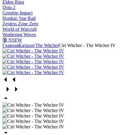
Elden Ring
Dota 2
Genshin Impact
Honkai: Star Rail
Zenless Zone Zero
World of Warcraft
Wuthering Waves
🔞 NSFW
Главная
Каталог
The Witcher
Ciri Witcher - The Witcher IV