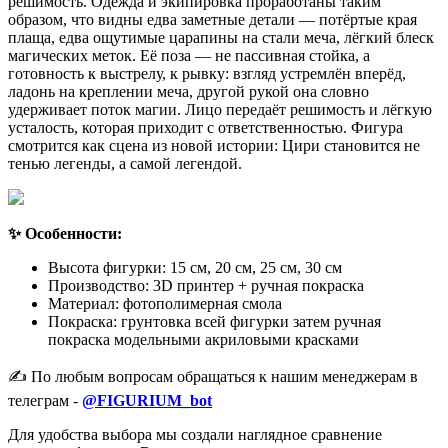
решимость. Одежда и экипировка проработаны таким
образом, что видны едва заметные детали — потёртые края
плаща, едва ощутимые царапины на стали меча, лёгкий блеск
магических меток. Её поза — не пассивная стойка, а
готовность к выстрелу, к рывку: взгляд устремлён вперёд,
ладонь на креплении меча, другой рукой она словно
удерживает поток магии. Лицо передаёт решимость и лёгкую
усталость, которая приходит с ответственностью. Фигура
смотрится как сцена из новой истории: Цири становится не
тенью легенды, а самой легендой.
✨ Особенности:
Высота фигурки: 15 см, 20 см, 25 см, 30 см
Производство: 3D принтер + ручная покраска
Материал: фотополимерная смола
Покраска: грунтовка всей фигурки затем ручная
покраска модельными акриловыми красками
✍️ По любым вопросам обращаться к нашим менеджерам в
телеграм -
@FIGURIUM_bot
Для удобства выбора мы создали наглядное сравнение