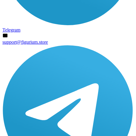
Telegram
support@figurium.store