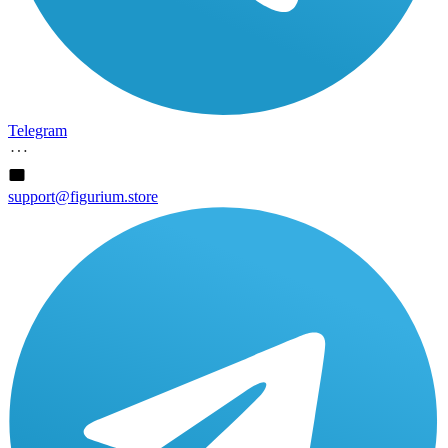
Telegram
support@figurium.store