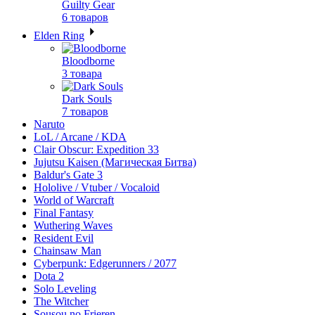
Guilty Gear
6 товаров
Elden Ring
Bloodborne
3 товара
Dark Souls
7 товаров
Naruto
LoL / Arcane / KDA
Clair Obscur: Expedition 33
Jujutsu Kaisen (Магическая Битва)
Baldur's Gate 3
Hololive / Vtuber / Vocaloid
World of Warcraft
Final Fantasy
Wuthering Waves
Resident Evil
Chainsaw Man
Cyberpunk: Edgerunners / 2077
Dota 2
Solo Leveling
The Witcher
Sousou no Frieren