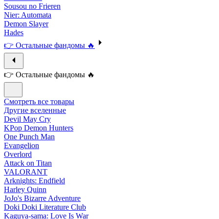
Sousou no Frieren
Nier: Automata
Demon Slayer
Hades
👉 Остальные фандомы 🔥
👉 Остальные фандомы 🔥
Смотреть все товары
Другие вселенные
Devil May Cry
KPop Demon Hunters
One Punch Man
Evangelion
Overlord
Attack on Titan
VALORANT
Arknights: Endfield
Harley Quinn
JoJo's Bizarre Adventure
Doki Doki Literature Club
Kaguya-sama: Love Is War