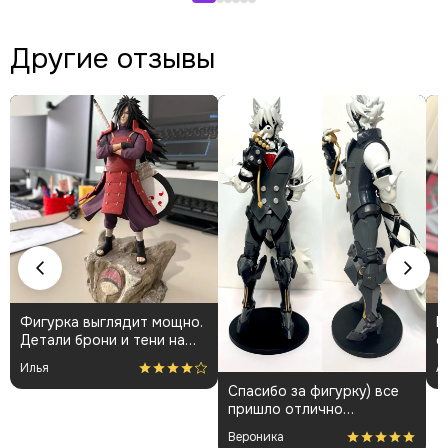
Другие отзывы
Фигурка выглядит мощно.
К
Детали брони и тени на
о
плаще проработаны
👍
Илья
А
аккуратно. Пришла быстро
Спасибо за фигурку) все
и без повреждений.
пришло отлично
Немного шатались
упакованным. Отдельная
некоторые части, но
Вероника
благодарность за