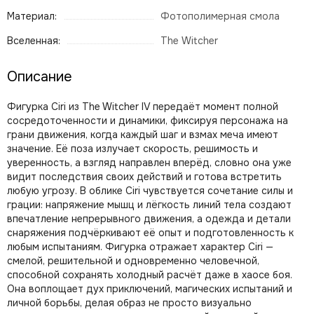
Материал:
Фотополимерная смола
Вселенная:
The Witcher
Описание
Фигурка Ciri из The Witcher IV передаёт момент полной
сосредоточенности и динамики, фиксируя персонажа на
грани движения, когда каждый шаг и взмах меча имеют
значение. Её поза излучает скорость, решимость и
уверенность, а взгляд направлен вперёд, словно она уже
видит последствия своих действий и готова встретить
любую угрозу. В облике Ciri чувствуется сочетание силы и
грации: напряжение мышц и лёгкость линий тела создают
впечатление непрерывного движения, а одежда и детали
снаряжения подчёркивают её опыт и подготовленность к
любым испытаниям. Фигурка отражает характер Ciri —
смелой, решительной и одновременно человечной,
способной сохранять холодный расчёт даже в хаосе боя.
Она воплощает дух приключений, магических испытаний и
личной борьбы, делая образ не просто визуально