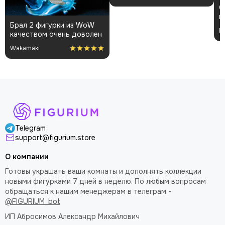
аккуратно. Пришла быстро
Спасибо за фигурку) все
и без повреждений.
пришло отлично
Немного шатались
упакованным. Отдельная
некоторые части, но
Вероника
благодарность за
поправил теперь стоит
покраску модели.
как влитая. В целом
доволен
Telegram
support@figurium.store
О компании
Готовы украшать ваши комнаты и дополнять коллекции
новыми фигурками 7 дней в неделю. По любым вопросам
обращаться к нашим менеджерам в телеграм -
@FIGURIUM_bot
ИП Абросимов Александр
Михайлович