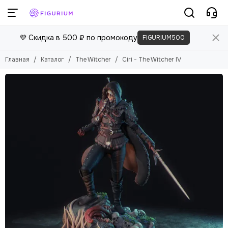
💜 Скидка в 500 ₽ по промокоду
FIGURIUM500
Главная
Каталог
The Witcher
Ciri - The Witcher IV