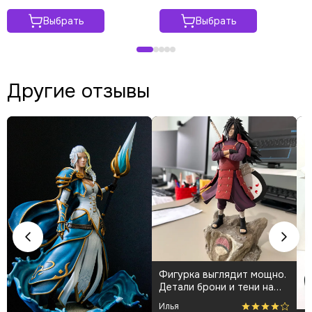
Выбрать
Выбрать
Другие отзывы
Фигурка выглядит мощно.
К
Детали брони и тени на
плаще проработаны
👍
Илья
А