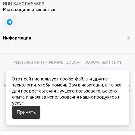
ИНН 645211655688
Мы в социальных сетях
Информация
Разработка сайта -
JesusMB
| 2026 © FIGURIUM.
Карта сайта
Этот сайт использует cookie-файлы и другие
технологии, чтобы помочь Вам в навигации, а также
Вся представленная на сайте информация, касающаяся характеристик,
стоимости товаров и услуг, носит информационный характер и ни при
для предоставления лучшего пользовательского
каких условиях не является публичной офертой, определяемой
опыта и анализа использования наших продуктов и
положениями Статьи 437(2) Гражданского кодекса РФ.
услуг.
Принять