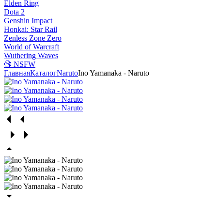
Elden Ring
Dota 2
Genshin Impact
Honkai: Star Rail
Zenless Zone Zero
World of Warcraft
Wuthering Waves
🔞 NSFW
Главная
Каталог
Naruto
Ino Yamanaka - Naruto