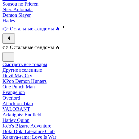
Sousou no Frieren
Nier: Automata
Demon Slayer
Hades
👉 Остальные фандомы 🔥
👉 Остальные фандомы 🔥
Смотреть все товары
Другие вселенные
Devil May Cry
KPop Demon Hunters
One Punch Man
Evangelion
Overlord
Attack on Titan
VALORANT
Arknights: Endfield
Harley Quinn
JoJo's Bizarre Adventure
Doki Doki Literature Club
Kaguya-sama: Love Is War