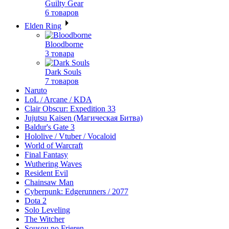
Guilty Gear
6 товаров
Elden Ring
Bloodborne
3 товара
Dark Souls
7 товаров
Naruto
LoL / Arcane / KDA
Clair Obscur: Expedition 33
Jujutsu Kaisen (Магическая Битва)
Baldur's Gate 3
Hololive / Vtuber / Vocaloid
World of Warcraft
Final Fantasy
Wuthering Waves
Resident Evil
Chainsaw Man
Cyberpunk: Edgerunners / 2077
Dota 2
Solo Leveling
The Witcher
Sousou no Frieren