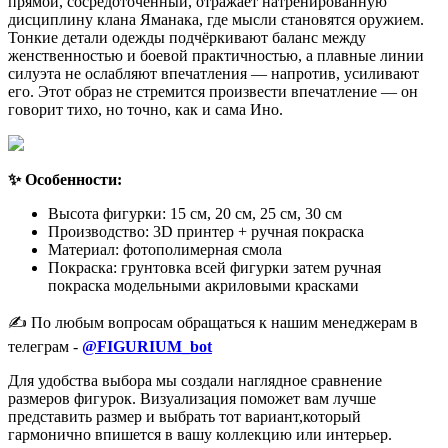
прямой, сосредоточенный, отражает натренированную
дисциплину клана Яманака, где мысли становятся оружием.
Тонкие детали одежды подчёркивают баланс между
женственностью и боевой практичностью, а плавные линии
силуэта не ослабляют впечатления — напротив, усиливают
его. Этот образ не стремится произвести впечатление — он
говорит тихо, но точно, как и сама Ино.
✨ Особенности:
Высота фигурки: 15 см, 20 см, 25 см, 30 см
Производство: 3D принтер + ручная покраска
Материал: фотополимерная смола
Покраска: грунтовка всей фигурки затем ручная
покраска модельными акриловыми красками
✍️ По любым вопросам обращаться к нашим менеджерам в
телеграм -
@FIGURIUM_bot
Для удобства выбора мы создали наглядное сравнение
размеров фигурок. Визуализация поможет вам лучше
представить размер и выбрать тот вариант,который
гармонично впишется в вашу коллекцию или интерьер.