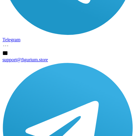
Telegram
support@figurium.store