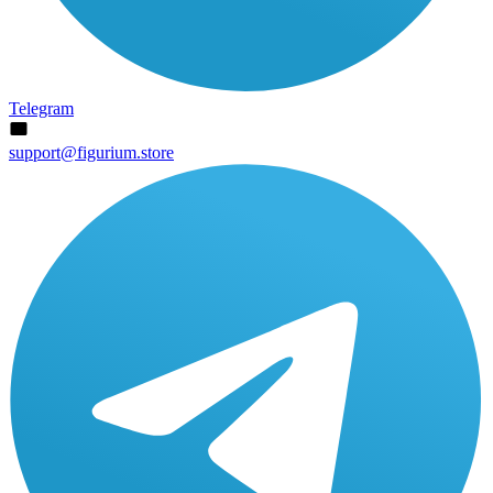
Telegram
support@figurium.store