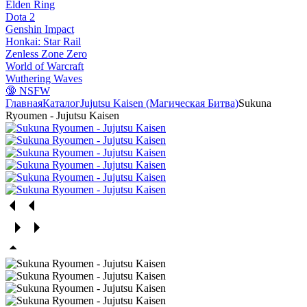
Elden Ring
Dota 2
Genshin Impact
Honkai: Star Rail
Zenless Zone Zero
World of Warcraft
Wuthering Waves
🔞 NSFW
Главная
Каталог
Jujutsu Kaisen (Магическая Битва)
Sukuna
Ryoumen - Jujutsu Kaisen