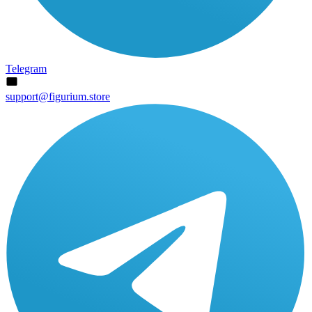
Telegram
support@figurium.store