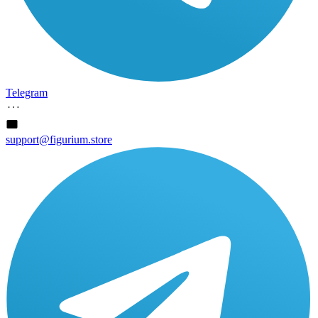
Telegram
support@figurium.store