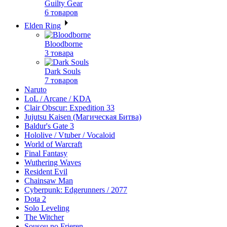
Guilty Gear
6 товаров
Elden Ring
Bloodborne
3 товара
Dark Souls
7 товаров
Naruto
LoL / Arcane / KDA
Clair Obscur: Expedition 33
Jujutsu Kaisen (Магическая Битва)
Baldur's Gate 3
Hololive / Vtuber / Vocaloid
World of Warcraft
Final Fantasy
Wuthering Waves
Resident Evil
Chainsaw Man
Cyberpunk: Edgerunners / 2077
Dota 2
Solo Leveling
The Witcher
Sousou no Frieren