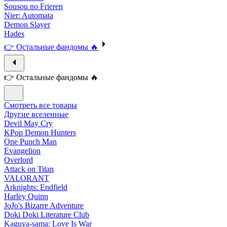
Sousou no Frieren
Nier: Automata
Demon Slayer
Hades
👉 Остальные фандомы 🔥
👉 Остальные фандомы 🔥
Смотреть все товары
Другие вселенные
Devil May Cry
KPop Demon Hunters
One Punch Man
Evangelion
Overlord
Attack on Titan
VALORANT
Arknights: Endfield
Harley Quinn
JoJo's Bizarre Adventure
Doki Doki Literature Club
Kaguya-sama: Love Is War