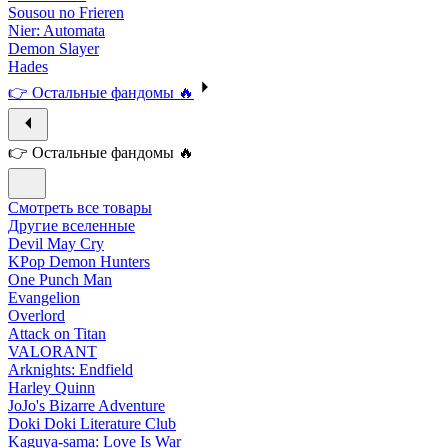
Sousou no Frieren
Nier: Automata
Demon Slayer
Hades
👉 Остальные фандомы 🔥
👉 Остальные фандомы 🔥
Смотреть все товары
Другие вселенные
Devil May Cry
KPop Demon Hunters
One Punch Man
Evangelion
Overlord
Attack on Titan
VALORANT
Arknights: Endfield
Harley Quinn
JoJo's Bizarre Adventure
Doki Doki Literature Club
Kaguya-sama: Love Is War