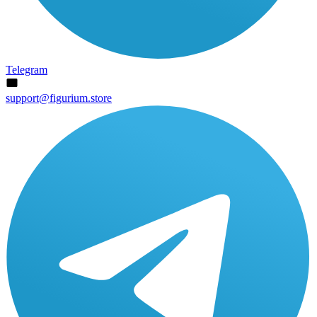
Telegram
support@figurium.store