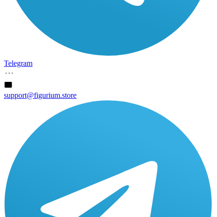
Telegram
support@figurium.store