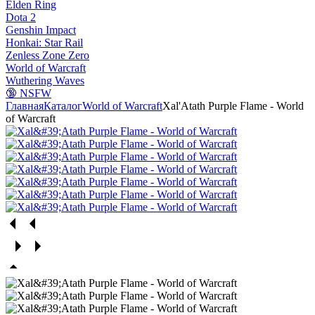
Elden Ring
Dota 2
Genshin Impact
Honkai: Star Rail
Zenless Zone Zero
World of Warcraft
Wuthering Waves
🔞 NSFW
Главная
Каталог
World of Warcraft
Xal'Atath Purple Flame - World
of Warcraft