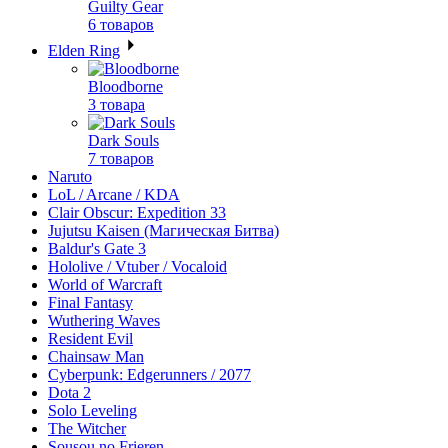
Guilty Gear
6 товаров
Elden Ring
Bloodborne
3 товара
Dark Souls
7 товаров
Naruto
LoL / Arcane / KDA
Clair Obscur: Expedition 33
Jujutsu Kaisen (Магическая Битва)
Baldur's Gate 3
Hololive / Vtuber / Vocaloid
World of Warcraft
Final Fantasy
Wuthering Waves
Resident Evil
Chainsaw Man
Cyberpunk: Edgerunners / 2077
Dota 2
Solo Leveling
The Witcher
Sousou no Frieren