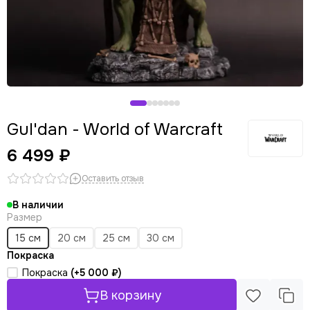
Gul'dan - World of Warcraft
6 499 ₽
Оставить отзыв
В наличии
Размер
15 см
20 см
25 см
30 см
Покраска
Покраска
(+
5 000 ₽
)
В корзину