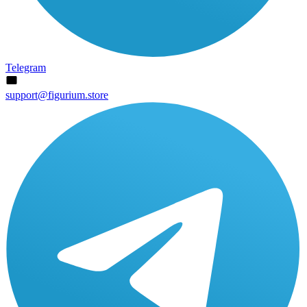
Telegram
support@figurium.store