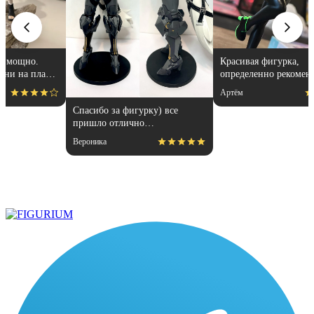
Красивая фигурка,
З
определенно рекомендую👍🏻
п
м
Артём
N
п
Спасибо за фигурку) все
пришло отлично
упакованным. Отдельная
Вероника
благодарность за покраску
модели.