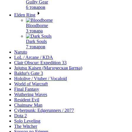
Guilty Gear
6 товаров
Elden Ring
Bloodborne
3 товара
Dark Souls
7 товаров
Naruto
LoL / Arcane / KDA
Clair Obscur: Expedition 33
Jujutsu Kaisen (Магическая Битва)
Baldur's Gate 3
Hololive / Vtuber / Vocaloid
World of Warcraft
Final Fantasy
Wuthering Waves
Resident Evil
Chainsaw Man
Cyberpunk: Edgerunners / 2077
Dota 2
Solo Leveling
The Witcher
Sousou no Frieren