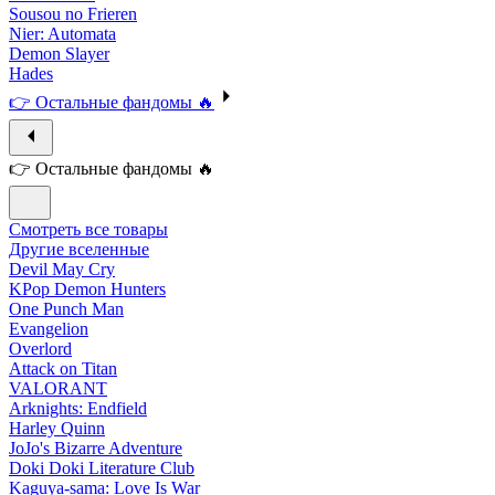
Sousou no Frieren
Nier: Automata
Demon Slayer
Hades
👉 Остальные фандомы 🔥
👉 Остальные фандомы 🔥
Смотреть все товары
Другие вселенные
Devil May Cry
KPop Demon Hunters
One Punch Man
Evangelion
Overlord
Attack on Titan
VALORANT
Arknights: Endfield
Harley Quinn
JoJo's Bizarre Adventure
Doki Doki Literature Club
Kaguya-sama: Love Is War