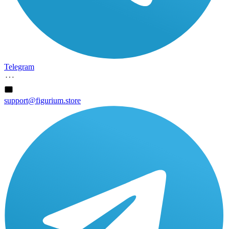
Telegram
support@figurium.store