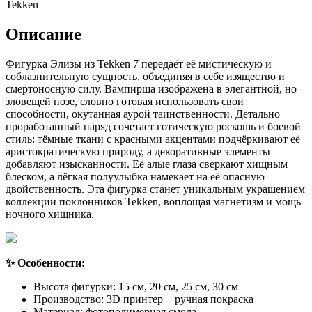
Tekken
Описание
Фигурка Элизы из Tekken 7 передаёт её мистическую и
соблазнительную сущность, объединяя в себе изящество и
смертоносную силу. Вампирша изображена в элегантной, но
зловещей позе, словно готовая использовать свои
способности, окутанная аурой таинственности. Детально
проработанный наряд сочетает готическую роскошь и боевой
стиль: тёмные ткани с красными акцентами подчёркивают её
аристократическую природу, а декоративные элементы
добавляют изысканности. Её алые глаза сверкают хищным
блеском, а лёгкая полуулыбка намекает на её опасную
двойственность. Эта фигурка станет уникальным украшением
коллекции поклонников Tekken, воплощая магнетизм и мощь
ночного хищника.
✨ Особенности:
Высота фигурки: 15 см, 20 см, 25 см, 30 см
Производство: 3D принтер + ручная покраска
Материал: фотополимерная смола