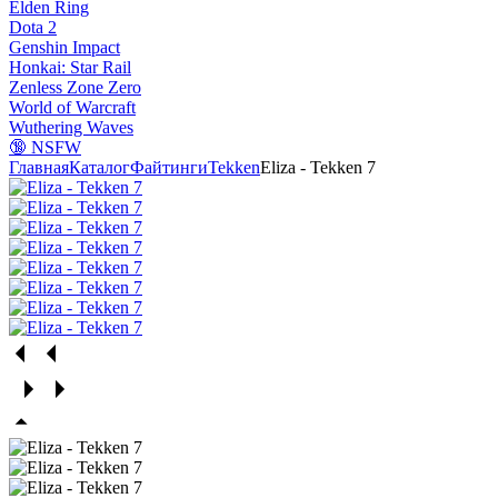
Elden Ring
Dota 2
Genshin Impact
Honkai: Star Rail
Zenless Zone Zero
World of Warcraft
Wuthering Waves
🔞 NSFW
Главная
Каталог
Файтинги
Tekken
Eliza - Tekken 7