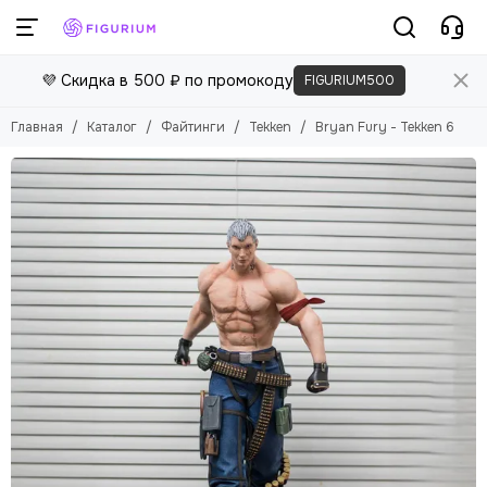
Файтинги
💜 Скидка в 500 ₽ по промокоду
FIGURIUM500
Смотреть все товары
Mortal Kombat
Главная
Каталог
Файтинги
Tekken
Bryan Fury - Tekken 6
Tekken
Street Fighter
Guilty Gear