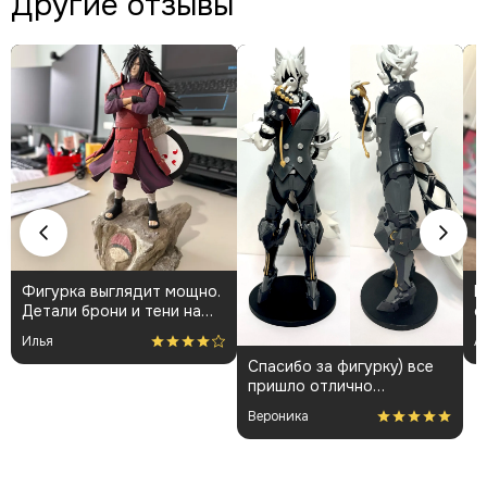
Другие отзывы
Фигурка выглядит мощно.
К
Детали брони и тени на
о
плаще проработаны
👍
Илья
А
аккуратно. Пришла быстро
Спасибо за фигурку) все
и без повреждений.
пришло отлично
Немного шатались
упакованным. Отдельная
некоторые части, но
Вероника
благодарность за
поправил теперь стоит
покраску модели.
как влитая. В целом
доволен