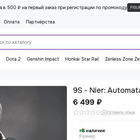
а в 500 ₽ на первый заказ при регистрации по промокоду
FIGU
Оплата
Партнёрства
Dota 2
Genshin Impact
Honkai: Star Rail
Zenless Zone Ze
9S - Nier: Automat
6 499 ₽
Оставить отзыв
В наличии
Размер