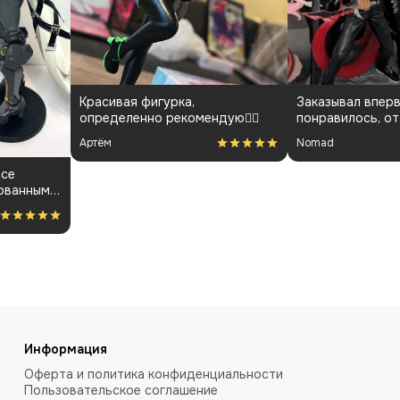
Красивая фигурка,
Заказывал вперв
определенно рекомендую👍🏻
понравилось, от
менеджарами до
Артём
Nomad
покраса
все
ованным.
ость за
Информация
Оферта и политика конфиденциальности
Пользовательское соглашение