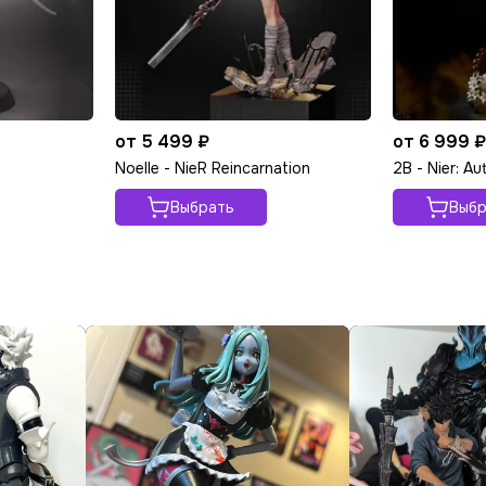
от 5 499 ₽
от 6 999 
Noelle - NieR Reincarnation
2B - Nier: A
Выбрать
Выбр