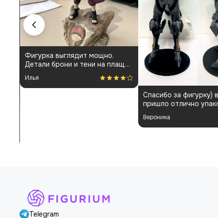
Фигурка выглядит мощно.
Детали брони и тени на плаще
проработаны аккуратно.
Илья
Пришла быстро и без
повреждений. Немного
Спасибо за фигурку) 
шатались некоторые части, но
пришло отлично упак
поправил теперь стоит как
Отдельная благодарн
влитая. В целом доволен
Вероника
покраску модели.
Telegram