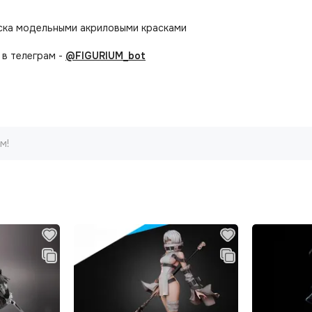
аска модельными акриловыми красками
в телеграм -
@FIGURIUM_bot
м!