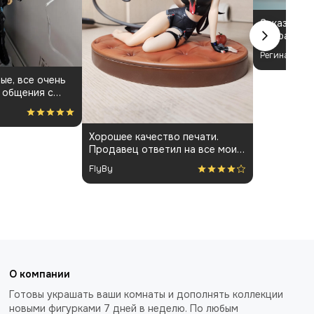
Заказала ф
выбрала з
Бёрнис. П
Регина
своих ожид
составила 
ые, все очень
визуальный
 общения с
понравился
 фигурки и
Хорошее качество печати.
Продавец ответил на все мои
вопросы и держал меня в
FlyBy
курсе всего процесса.
О компании
Готовы украшать ваши комнаты и дополнять коллекции
новыми фигурками 7 дней в неделю. По любым