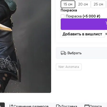
15 см
20 см
25 см
Покраска
Покраска
(+
5 000 ₽
)
Добавить в вишлист
Выбрать
Nier: Automata
е
Сравнение размеров
Доставка
Оплата