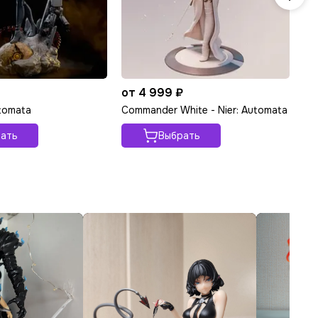
₽
от 4 999 ₽
от
utomata
Commander White - Nier: Automata
2B
ать
Выбрать