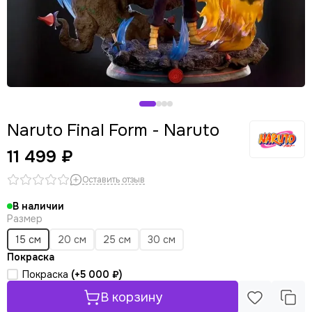
Naruto Final Form - Naruto
11 499 ₽
Оставить отзыв
В наличии
Размер
15 см
20 см
25 см
30 см
Покраска
Покраска
(+
5 000 ₽
)
В корзину