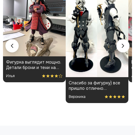
Фигурка выглядит мощно.
К
Детали брони и тени на
о
плаще проработаны
👍
Илья
А
аккуратно. Пришла быстро
Спасибо за фигурку) все
и без повреждений.
пришло отлично
Немного шатались
упакованным. Отдельная
некоторые части, но
Вероника
благодарность за
поправил теперь стоит
покраску модели.
как влитая. В целом
доволен