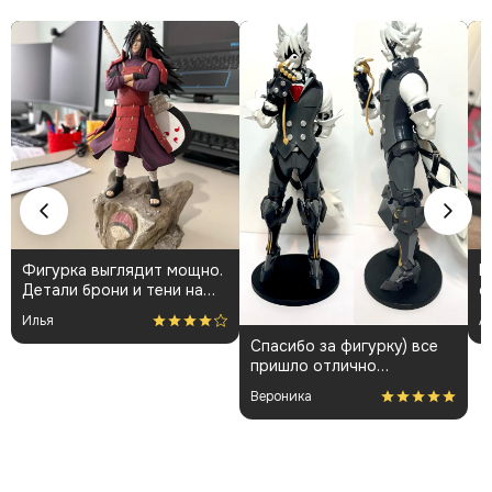
Фигурка выглядит мощно.
К
Детали брони и тени на
о
плаще проработаны
👍
Илья
А
аккуратно. Пришла быстро
Спасибо за фигурку) все
и без повреждений.
пришло отлично
Немного шатались
упакованным. Отдельная
некоторые части, но
Вероника
благодарность за
поправил теперь стоит
покраску модели.
как влитая. В целом
доволен