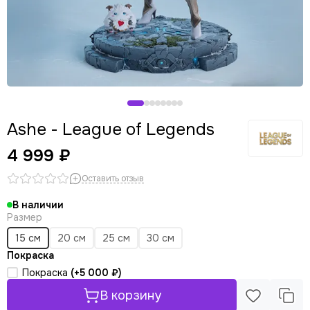
Ashe - League of Legends
4 999 ₽
Оставить отзыв
В наличии
Размер
15 см
20 см
25 см
30 см
Покраска
Покраска
(+
5 000 ₽
)
В корзину