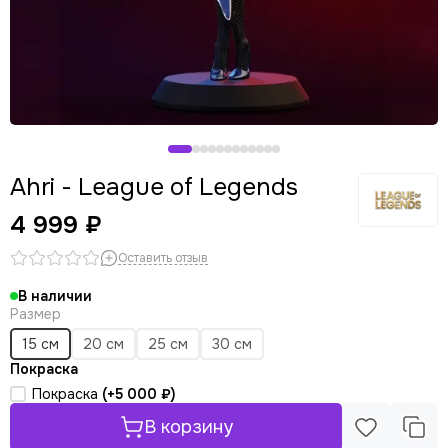
Ahri - League of Legends
4 999 ₽
Оставить отзыв
В наличии
Размер
15 см
20 см
25 см
30 см
Покраска
Покраска
(+
5 000 ₽
)
В корзину