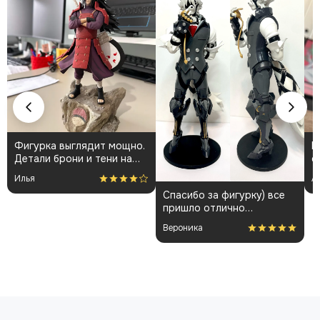
Фигурка выглядит мощно.
К
Детали брони и тени на
о
плаще проработаны
👍
Илья
А
аккуратно. Пришла быстро
Спасибо за фигурку) все
и без повреждений.
пришло отлично
Немного шатались
упакованным. Отдельная
некоторые части, но
Вероника
благодарность за
поправил теперь стоит
покраску модели.
как влитая. В целом
доволен