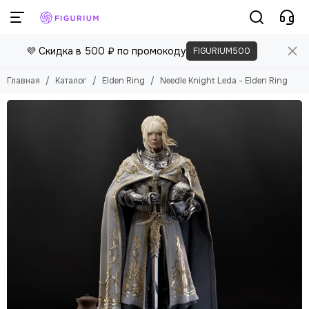
Elden Ring
💜 Скидка в 500 ₽ по промокоду
FIGURIUM500
Смотреть все товары
Bloodborne
Главная
Каталог
Elden Ring
Needle Knight Leda - Elden Ring
Dark Souls