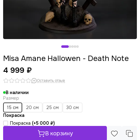
Panty & Stocking with Garterbelt
Stellar Blade
Misa Amane Hallowen - Death Note
4 999 ₽
Оставить отзыв
В наличии
Размер
15 см
20 см
25 см
30 см
Покраска
Покраска
(+
5 000 ₽
)
В корзину