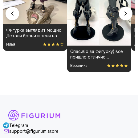
Фигурка выглядит мощно.
К
Детали брони и тени на
о
плаще проработаны
👍
Илья
А
аккуратно. Пришла быстро
Спасибо за фигурку) все
и без повреждений.
пришло отлично
Немного шатались
упакованным. Отдельная
некоторые части, но
Вероника
благодарность за
поправил теперь стоит
покраску модели.
как влитая. В целом
доволен
Telegram
support@figurium.store