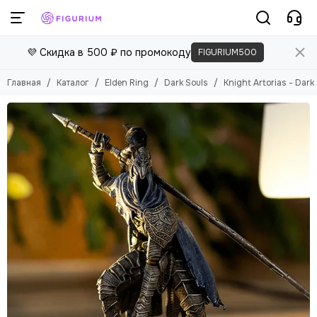
Elden Ring
💜 Скидка в 500 ₽ по промокоду
FIGURIUM500
Смотреть все товары
Bloodborne
Главная
Каталог
Elden Ring
Dark Souls
Knight Artorias - Dark
Dark Souls