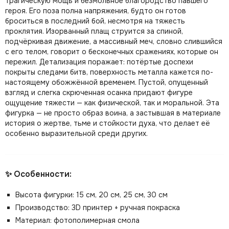
трагическую мощь и безмолвное благородство павшего
героя. Его поза полна напряжения, будто он готов
броситься в последний бой, несмотря на тяжесть
проклятия. Изорванный плащ струится за спиной,
подчёркивая движение, а массивный меч, словно слившийся
с его телом, говорит о бесконечных сражениях, которые он
пережил. Детализация поражает: потёртые доспехи
покрыты следами битв, поверхность металла кажется по-
настоящему обожжённой временем. Пустой, опущенный
взгляд и слегка скрюченная осанка придают фигуре
ощущение тяжести — как физической, так и моральной. Эта
фигурка — не просто образ воина, а застывшая в материале
история о жертве, тьме и стойкости духа, что делает её
особенно выразительной среди других.
✨ Особенности:
Высота фигурки: 15 см, 20 см, 25 см, 30 см
Производство: 3D принтер + ручная покраска
Материал: фотополимерная смола