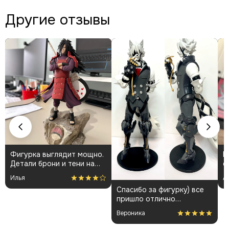
Другие отзывы
Фигурка выглядит мощно.
К
Детали брони и тени на
о
плаще проработаны
👍
Илья
А
аккуратно. Пришла быстро
Спасибо за фигурку) все
и без повреждений.
пришло отлично
Немного шатались
упакованным. Отдельная
некоторые части, но
Вероника
благодарность за
поправил теперь стоит
покраску модели.
как влитая. В целом