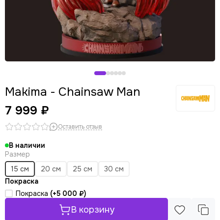
Makima - Chainsaw Man
7 999 ₽
Оставить отзыв
В наличии
Размер
15 см
20 см
25 см
30 см
Покраска
Покраска
(+
5 000 ₽
)
В корзину