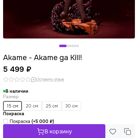
Panty & Stocking with Garterbelt
Stellar Blade
Akame - Akame ga Kill!
5 499 ₽
Оставить отзыв
В наличии
Размер
15 см
20 см
25 см
30 см
Покраска
Покраска
(+
5 000 ₽
)
В корзину