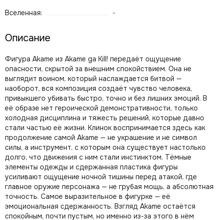
Вселенная:
-
Описание
Фигура Akame из Akame ga Kill! передаёт ощущение
опасности, скрытой за внешним спокойствием. Она не
выглядит воином, который наслаждается битвой —
наоборот, вся композиция создаёт чувство человека,
привыкшего убивать быстро, точно и без лишних эмоций. В
её образе нет героической демонстративности, только
холодная дисциплина и тяжесть решений, которые давно
стали частью её жизни. Клинок воспринимается здесь как
продолжение самой Akame — не украшение и не символ
силы, а инструмент, с которым она существует настолько
долго, что движения с ним стали инстинктом. Тёмные
элементы одежды и сдержанная пластика фигуры
усиливают ощущение ночной тишины перед атакой, где
главное оружие персонажа — не грубая мощь, а абсолютная
точность. Самое выразительное в фигурке — её
эмоциональная сдержанность. Взгляд Akame остаётся
спокойным, почти пустым, но именно из-за этого в нём