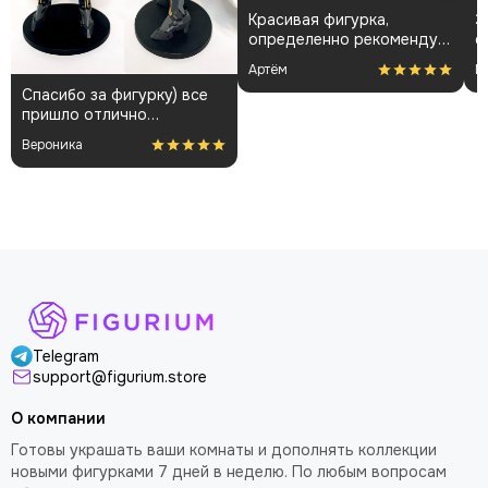
Красивая фигурка,
Заказывал впервые, вс
определенно рекомендую
очень понравилось, о
👍🏻
общения с менеджара
Артём
Nomad
до фигурки и покраса
у) все
дельная
Telegram
support@figurium.store
О компании
Готовы украшать ваши комнаты и дополнять коллекции
новыми фигурками 7 дней в неделю. По любым вопросам