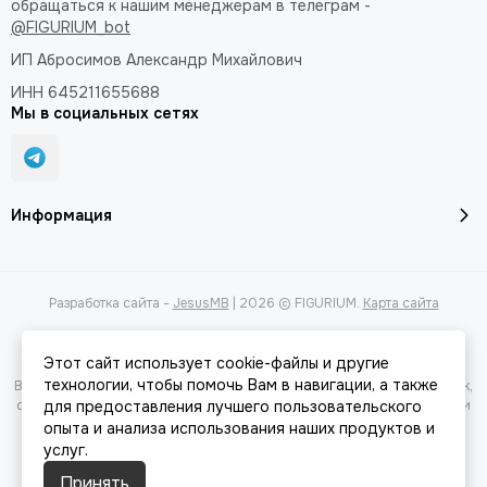
обращаться к нашим менеджерам в телеграм -
@FIGURIUM_bot
ИП Абросимов Александр
Михайлович
ИНН 645211655688
Мы в социальных сетях
Информация
Разработка сайта -
JesusMB
| 2026 © FIGURIUM.
Карта сайта
Этот сайт использует cookie-файлы и другие
технологии, чтобы помочь Вам в навигации, а также
Вся представленная на сайте информация, касающаяся характеристик,
стоимости товаров и услуг, носит информационный характер и ни при
для предоставления лучшего пользовательского
каких условиях не является публичной офертой, определяемой
опыта и анализа использования наших продуктов и
положениями Статьи 437(2) Гражданского кодекса РФ.
услуг.
Принять