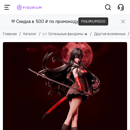
👉 Остальные фандомы 🔥
💜 Скидка в 500 ₽ по промокоду
FIGURIUM500
Смотреть все товары
Другие вселенные
Главная
Каталог
👉 Остальные фандомы 🔥
Другие вселенные
Devil May Cry
KPop Demon Hunters
One Punch Man
Evangelion
Overlord
Attack on Titan
VALORANT
Arknights: Endfield
Harley Quinn
JoJo's Bizarre Adventure
Doki Doki Literature Club
Kaguya-sama: Love Is War
Death Note
Berserk