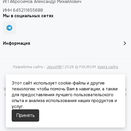
ИП Абросимов Александр
Михайлович
ИНН 645211655688
Мы в социальных сетях
Информация
Разработка сайта -
JesusMB
| 2026 © FIGURIUM.
Карта сайта
Этот сайт использует cookie-файлы и другие
технологии, чтобы помочь Вам в навигации, а также
Вся представленная на сайте информация, касающаяся характеристик,
стоимости товаров и услуг, носит информационный характер и ни при
для предоставления лучшего пользовательского
каких условиях не является публичной офертой, определяемой
опыта и анализа использования наших продуктов и
положениями Статьи 437(2) Гражданского кодекса РФ.
услуг.
Принять