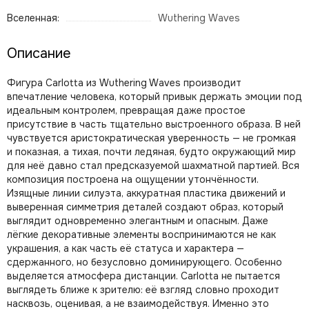
Вселенная:
Wuthering Waves
Описание
Фигура Carlotta из Wuthering Waves производит
впечатление человека, который привык держать эмоции под
идеальным контролем, превращая даже простое
присутствие в часть тщательно выстроенного образа. В ней
чувствуется аристократическая уверенность — не громкая
и показная, а тихая, почти ледяная, будто окружающий мир
для неё давно стал предсказуемой шахматной партией. Вся
композиция построена на ощущении утончённости.
Изящные линии силуэта, аккуратная пластика движений и
выверенная симметрия деталей создают образ, который
выглядит одновременно элегантным и опасным. Даже
лёгкие декоративные элементы воспринимаются не как
украшения, а как часть её статуса и характера —
сдержанного, но безусловно доминирующего. Особенно
выделяется атмосфера дистанции. Carlotta не пытается
выглядеть ближе к зрителю: её взгляд словно проходит
насквозь, оценивая, а не взаимодействуя. Именно это