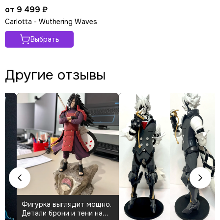
от 9 499 ₽
Carlotta - Wuthering Waves
Выбрать
Другие отзывы
Фигурка выглядит мощно.
К
Детали брони и тени на
о