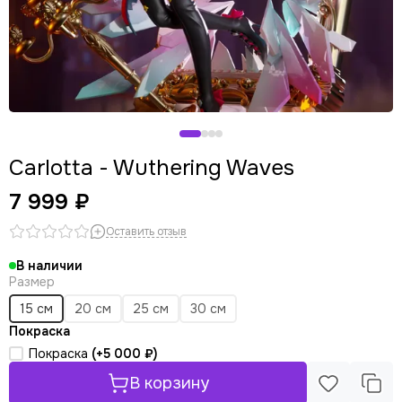
Carlotta - Wuthering Waves
7 999 ₽
Оставить отзыв
В наличии
Размер
15 см
20 см
25 см
30 см
Покраска
Покраска
(+
5 000 ₽
)
В корзину