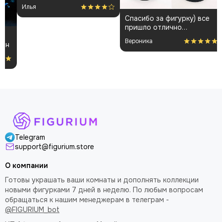
плаще проработаны
👍
Илья
А
аккуратно. Пришла быстро
Спасибо за фигурку) все
и без повреждений.
пришло отлично
Немного шатались
упакованным. Отдельная
некоторые части, но
Вероника
благодарность за
поправил теперь стоит
покраску модели.
как влитая. В целом
доволен
Telegram
support@figurium.store
О компании
Готовы украшать ваши комнаты и дополнять коллекции
новыми фигурками 7 дней в неделю. По любым вопросам
обращаться к нашим менеджерам в телеграм -
@FIGURIUM_bot