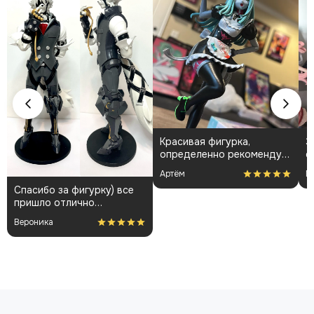
Красивая фигурка,
З
определенно рекомендую
о
👍🏻
о
Артём
N
д
Спасибо за фигурку) все
пришло отлично
упакованным. Отдельная
Вероника
благодарность за
покраску модели.