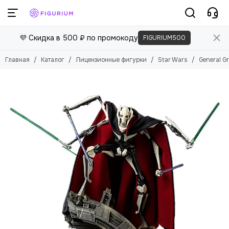
Лицензионные фигурки
💜 Скидка в 500 ₽ по промокоду
FIGURIUM500
Смотреть все товары
The Lord of the Rings
Главная
Каталог
Лицензионные фигурки
Star Wars
General Gr
Star Wars
DC Comics
Blizzard Entertainment