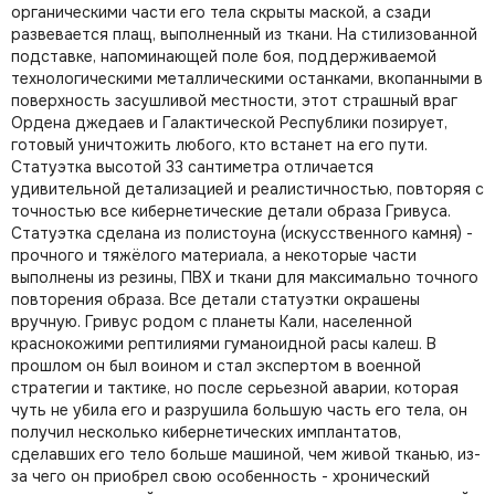
органическими части его тела скрыты маской, а сзади
развевается плащ, выполненный из ткани. На стилизованной
подставке, напоминающей поле боя, поддерживаемой
технологическими металлическими останками, вкопанными в
поверхность засушливой местности, этот страшный враг
Ордена джедаев и Галактической Республики позирует,
готовый уничтожить любого, кто встанет на его пути.
Статуэтка высотой 33 сантиметра отличается
удивительной детализацией и реалистичностью, повторяя с
точностью все кибернетические детали образа Гривуса.
Статуэтка сделана из полистоуна (искусственного камня) -
прочного и тяжёлого материала, а некоторые части
выполнены из резины, ПВХ и ткани для максимально точного
повторения образа. Все детали статуэтки окрашены
вручную. Гривус родом с планеты Кали, населенной
краснокожими рептилиями гуманоидной расы калеш. В
прошлом он был воином и стал экспертом в военной
стратегии и тактике, но после серьезной аварии, которая
чуть не убила его и разрушила большую часть его тела, он
получил несколько кибернетических имплантатов,
сделавших его тело больше машиной, чем живой тканью, из-
за чего он приобрел свою особенность - хронический