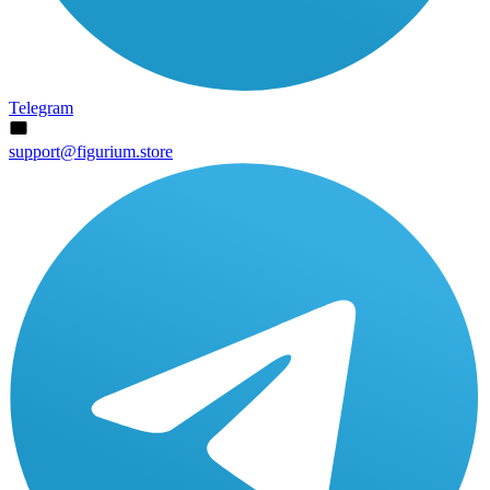
Telegram
support@figurium.store