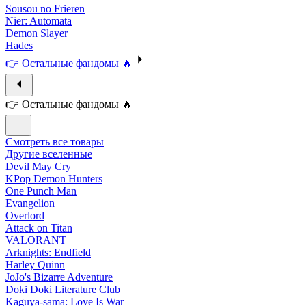
Sousou no Frieren
Nier: Automata
Demon Slayer
Hades
👉 Остальные фандомы 🔥
👉 Остальные фандомы 🔥
Смотреть все товары
Другие вселенные
Devil May Cry
KPop Demon Hunters
One Punch Man
Evangelion
Overlord
Attack on Titan
VALORANT
Arknights: Endfield
Harley Quinn
JoJo's Bizarre Adventure
Doki Doki Literature Club
Kaguya-sama: Love Is War