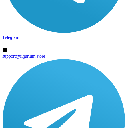
Telegram
support@figurium.store