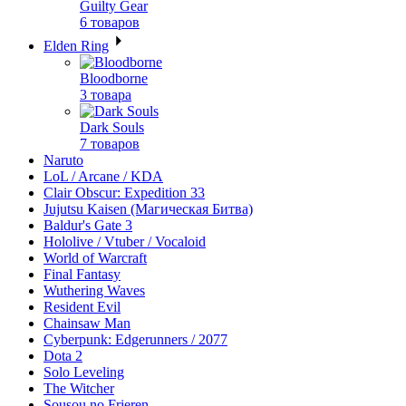
Guilty Gear
6 товаров
Elden Ring
Bloodborne
3 товара
Dark Souls
7 товаров
Naruto
LoL / Arcane / KDA
Clair Obscur: Expedition 33
Jujutsu Kaisen (Магическая Битва)
Baldur's Gate 3
Hololive / Vtuber / Vocaloid
World of Warcraft
Final Fantasy
Wuthering Waves
Resident Evil
Chainsaw Man
Cyberpunk: Edgerunners / 2077
Dota 2
Solo Leveling
The Witcher
Sousou no Frieren