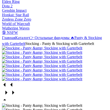
Elden Ring
Dota 2
Genshin Impact
Honkai: Star Rail
Zenless Zone Zero
World of Warcraft
Wuthering Waves
🔞 NSFW
Главная
Каталог
👉 Остальные фандомы 🔥
Panty & Stocking
with Garterbelt
Stocking - Panty & Stocking with Garterbelt