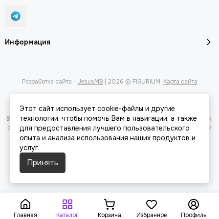
Информация
Разработка сайта -
JesusMB
| 2026 © FIGURIUM.
Карта сайта
Этот сайт использует cookie-файлы и другие
технологии, чтобы помочь Вам в навигации, а также
Вся представленная на сайте информация, касающаяся характеристик,
стоимости товаров и услуг, носит информационный характер и ни при
для предоставления лучшего пользовательского
каких условиях не является публичной офертой, определяемой
опыта и анализа использования наших продуктов и
положениями Статьи 437(2) Гражданского кодекса РФ.
услуг.
Принять
Главная
Каталог
Корзина
Избранное
Профиль