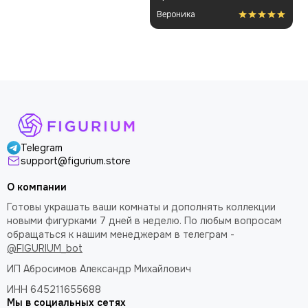
упакованным. Отдельная
некоторые части, но
Вероника
благодарность за
поправил теперь стоит
покраску модели.
как влитая. В целом
доволен
Telegram
support@figurium.store
О компании
Готовы украшать ваши комнаты и дополнять коллекции
новыми фигурками 7 дней в неделю. По любым вопросам
обращаться к нашим менеджерам в телеграм -
@FIGURIUM_bot
ИП Абросимов Александр
Михайлович
ИНН 645211655688
Мы в социальных сетях