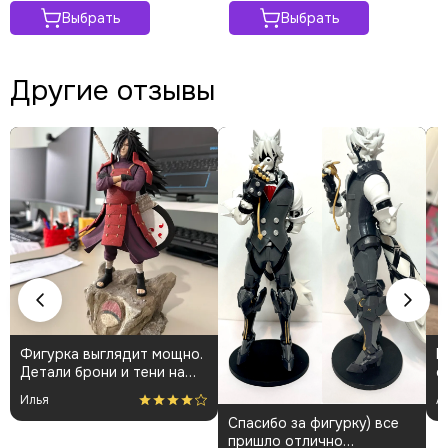
Выбрать
Выбрать
Другие отзывы
Фигурка выглядит мощно.
К
Детали брони и тени на
о
плаще проработаны
👍
Илья
А
аккуратно. Пришла быстро
Спасибо за фигурку) все
и без повреждений.
пришло отлично
Немного шатались