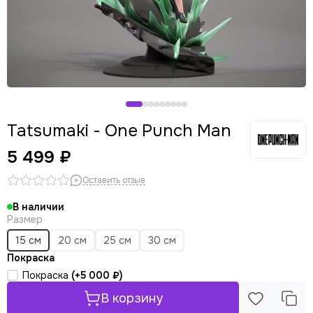
Panty & Stocking with Garterbelt
Stellar Blade
Tatsumaki - One Punch Man
5 499 ₽
Оставить отзыв
В наличии
Размер
15 см
20 см
25 см
30 см
Покраска
Покраска
(+
5 000 ₽
)
В корзину