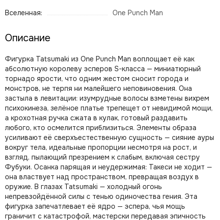
Вселенная:
One Punch Man
Описание
Фигурка Tatsumaki из One Punch Man воплощает её как
абсолютную королеву эсперов S-класса — миниатюрный
торнадо ярости, что одним жестом сносит города и
монстров, не терпя ни малейшего неповиновения. Она
застыла в левитации: изумрудные волосы взметены вихрем
психокинеза, зелёное платье трепещет от невидимой мощи,
а крохотная ручка сжата в кулак, готовый раздавить
любого, кто осмелится приблизиться. Элементы образа
усиливают её сверхъестественную сущность — сияние ауры
вокруг тела, идеальные пропорции несмотря на рост, и
взгляд, пылающий презрением к слабым, включая сестру
Фубуки. Осанка парящая и неудержимая: Такеси не ходит —
она властвует над пространством, превращая воздух в
оружие. В глазах Tatsumaki — холодный огонь
непревзойдённой силы с тенью одиночества гения. Эта
фигурка запечатлевает её ядро — эспера, чья мощь
граничит с катастрофой, мастерски передавая эпичность