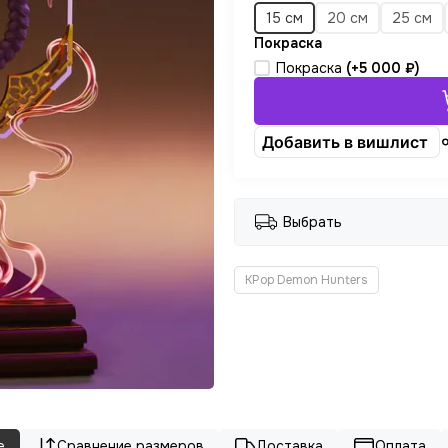
15 см
20 см
25 см
Покраска
Покраска
(+
5 000 ₽
)
Добавить в вишлист
Выбрать
KPop Demon Hunters
е
Сравнение размеров
Доставка
Оплата