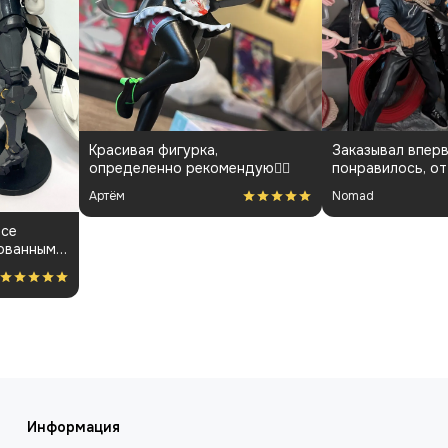
Красивая фигурка,
Заказывал вперв
определенно рекомендую👍🏻
понравилось, от
менеджарами до
Артём
Nomad
покраса
все
ованным.
ость за
Информация