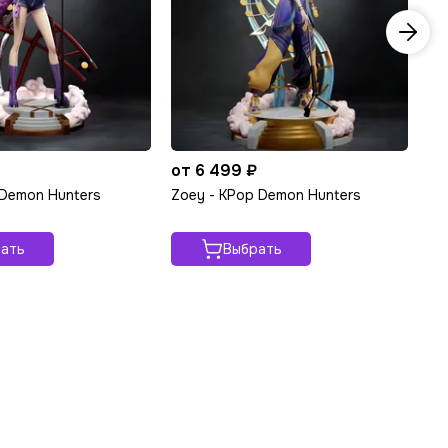
₽
от 6 499 ₽
от
 Demon Hunters
Zoey - KPop Demon Hunters
Ru
ать
Выбрать