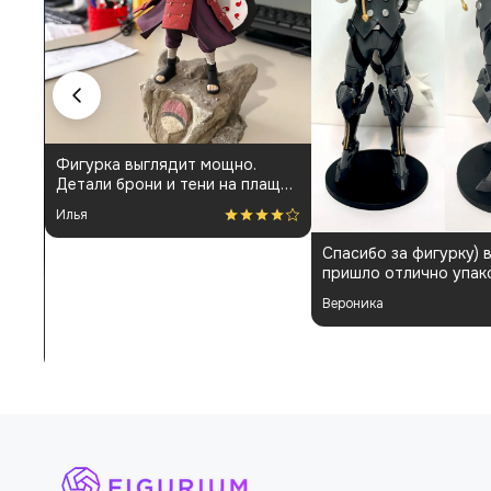
Фигурка выглядит мощно.
Детали брони и тени на плаще
проработаны аккуратно.
Илья
Пришла быстро и без
повреждений. Немного
Спасибо за фигурку) 
шатались некоторые части, но
пришло отлично упак
поправил теперь стоит как
Отдельная благодарн
влитая. В целом доволен
Вероника
покраску модели.