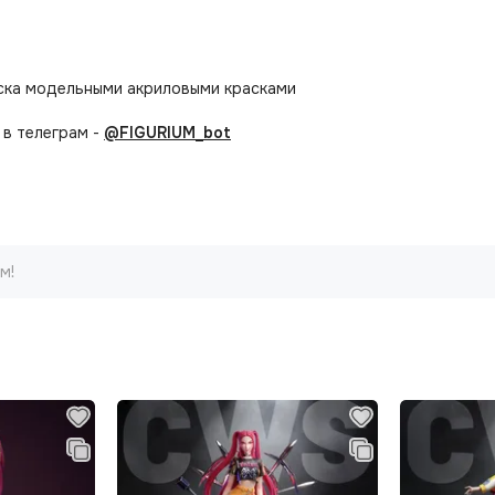
аска модельными акриловыми красками
в телеграм -
@FIGURIUM_bot
м!