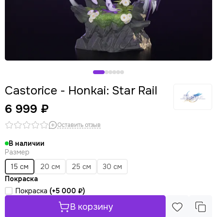
Castorice - Honkai: Star Rail
6 999 ₽
Оставить отзыв
В наличии
Размер
15 см
20 см
25 см
30 см
Покраска
Покраска
(+
5 000 ₽
)
В корзину