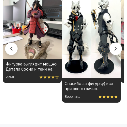
Фигурка выглядит мощно.
К
Детали брони и тени на
о
плаще проработаны
👍
Илья
А
аккуратно. Пришла быстро
Спасибо за фигурку) все
и без повреждений.
пришло отлично
Немного шатались
упакованным. Отдельная
некоторые части, но
Вероника
благодарность за
поправил теперь стоит
покраску модели.
как влитая. В целом
доволен