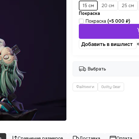
15 см
20 см
25 см
Покраска
Покраска
(+
5 000 ₽
)
Добавить в вишлист
Выбрать
Файтинги
Guilty Gear
е
Сравнение размеров
Доставка
Оплата