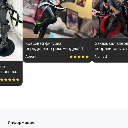
Красивая фигурка,
Заказывал вперв
определенно рекомендую👍🏻
понравилось, от
менеджарами до
Артём
Nomad
покраса
все
ованным.
ость за
Информация