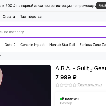
а в 500 ₽ на первый заказ при регистрации по промокоду
FIGU
Оплата
Партнёрства
Dota 2
Genshin Impact
Honkai: Star Rail
Zenless Zone Ze
r
A.B.A. - Guilty Gea
7 999 ₽
Оставить отзыв
В наличии
Размер