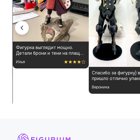
Фигурка выглядит мощно.
Детали брони и тени на плаще
проработаны аккуратно.
Илья
Пришла быстро и без
повреждений. Немного
Спасибо за фигурку) 
шатались некоторые части, но
пришло отлично упак
поправил теперь стоит как
Отдельная благодарн
влитая. В целом доволен
Вероника
покраску модели.