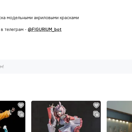
аска модельными акриловыми красками
в телеграм -
@FIGURIUM_bot
м!