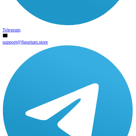
Telegram
support@figurium.store