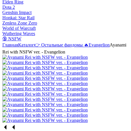
Elden Ring
Dota 2
Genshin Impact
Honkai: Star Rail
Zenless Zone Zero
World of Warcraft
Wuthering Waves
🔞 NSFW
Главная
Каталог
👉 Остальные фандомы 🔥
Evangelion
Ayanami
Rei with NSFW ver. - Evangelion