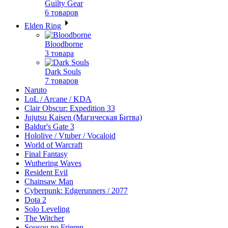
Guilty Gear
6 товаров
Elden Ring
Bloodborne
3 товара
Dark Souls
7 товаров
Naruto
LoL / Arcane / KDA
Clair Obscur: Expedition 33
Jujutsu Kaisen (Магическая Битва)
Baldur's Gate 3
Hololive / Vtuber / Vocaloid
World of Warcraft
Final Fantasy
Wuthering Waves
Resident Evil
Chainsaw Man
Cyberpunk: Edgerunners / 2077
Dota 2
Solo Leveling
The Witcher
Sousou no Frieren