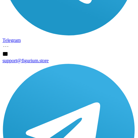
Telegram
support@figurium.store