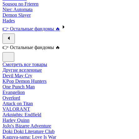
Sousou no Frieren
Nier: Automata
Demon Slayer
Hades
👉 Остальные фандомы 🔥
👉 Остальные фандомы 🔥
Смотреть все товары
Другие вселенные
Devil May Cry
KPop Demon Hunters
One Punch Man
Evangelion
Overlord
Attack on Titan
VALORANT
Arknights: Endfield
Harley Quinn
JoJo's Bizarre Adventure
Doki Doki Literature Club
Kaguya-sama: Love Is War