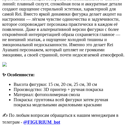
линий: плавный силуэт, спокойная поза и аккуратные детали
создают ощущение стерильной эстетики, характерной для
самой Rei. Вместо яркой динамики фигурка делает акцент на
настроении — лёгком чувстве одиночества и задумчивости,
которое сопровождает персонажа практически в каждом её
появлении. Даже в альтернативной версии фигурки с более
откровённой интерпретацией образа сохраняется главное —
не внешний эпатаж, а ощущение холодной тишины и
эмоциональной недосказанности. Именно это делает Rei
Ayanami персонажем, который цепляет не громкими
эмоциями, а своей странной, почти недосягаемой атмосферой.
✨ Особенности:
Высота фигурки: 15 см, 20 см, 25 см, 30 см
Производство: 3D принтер + ручная покраска
Материал: фотополимерная смола
Покраска: грунтовка всей фигурки затем ручная
покраска модельными акриловыми красками
✍️ По любым вопросам обращаться к нашим менеджерам в
телеграм -
@FIGURIUM_bot