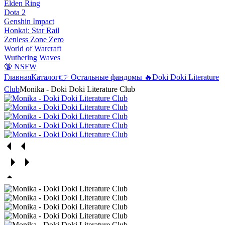
Elden Ring
Dota 2
Genshin Impact
Honkai: Star Rail
Zenless Zone Zero
World of Warcraft
Wuthering Waves
🔞 NSFW
Главная
Каталог
👉 Остальные фандомы 🔥
Doki Doki Literature
Club
Monika - Doki Doki Literature Club