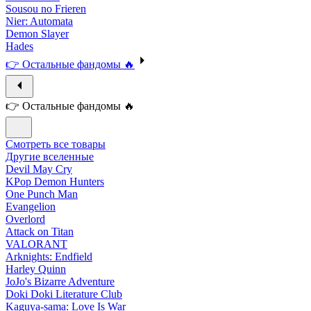
Sousou no Frieren
Nier: Automata
Demon Slayer
Hades
👉 Остальные фандомы 🔥
👉 Остальные фандомы 🔥
Смотреть все товары
Другие вселенные
Devil May Cry
KPop Demon Hunters
One Punch Man
Evangelion
Overlord
Attack on Titan
VALORANT
Arknights: Endfield
Harley Quinn
JoJo's Bizarre Adventure
Doki Doki Literature Club
Kaguya-sama: Love Is War