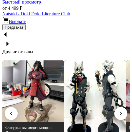
Быстрый просмотр
от 4 499 ₽
Natsuki - Doki Doki Literature Club
Выбрать
Предзаказ
Другие отзывы
Красивая фигурка,
З