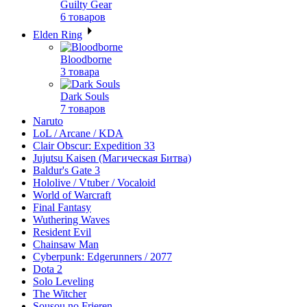
Guilty Gear
6 товаров
Elden Ring
Bloodborne
3 товара
Dark Souls
7 товаров
Naruto
LoL / Arcane / KDA
Clair Obscur: Expedition 33
Jujutsu Kaisen (Магическая Битва)
Baldur's Gate 3
Hololive / Vtuber / Vocaloid
World of Warcraft
Final Fantasy
Wuthering Waves
Resident Evil
Chainsaw Man
Cyberpunk: Edgerunners / 2077
Dota 2
Solo Leveling
The Witcher
Sousou no Frieren