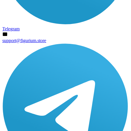
Telegram
support@figurium.store