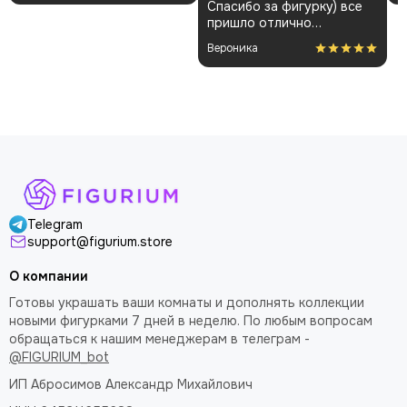
Спасибо за фигурку) все
и без повреждений.
пришло отлично
Немного шатались
упакованным. Отдельная
некоторые части, но
Вероника
благодарность за
поправил теперь стоит
покраску модели.
как влитая. В целом
доволен
Telegram
support@figurium.store
О компании
Готовы украшать ваши комнаты и дополнять коллекции
новыми фигурками 7 дней в неделю. По любым вопросам
обращаться к нашим менеджерам в телеграм -
@FIGURIUM_bot
ИП Абросимов Александр
Михайлович