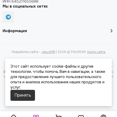
ИНН 645211655688
Мы в социальных сетях
Информация
Разработка сайта -
JesusMB
| 2026 © FIGURIUM.
Карта сайта
Этот сайт использует cookie-файлы и другие
технологии, чтобы помочь Вам в навигации, а также
Вся представленная на сайте информация, касающаяся характеристик,
стоимости товаров и услуг, носит информационный характер и ни при
для предоставления лучшего пользовательского
каких условиях не является публичной офертой, определяемой
опыта и анализа использования наших продуктов и
положениями Статьи 437(2) Гражданского кодекса РФ.
услуг.
Принять