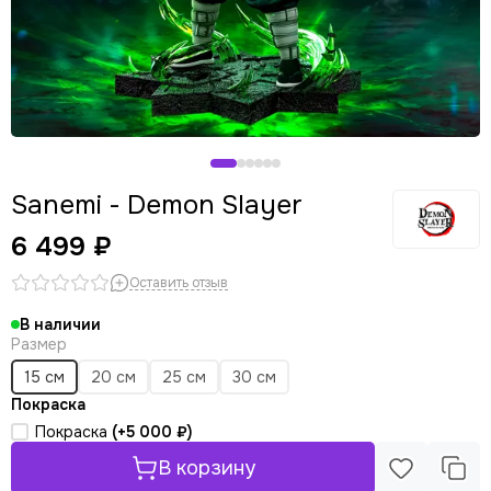
Sanemi - Demon Slayer
6 499 ₽
Оставить отзыв
В наличии
Размер
15 см
20 см
25 см
30 см
Покраска
Покраска
(+
5 000 ₽
)
В корзину