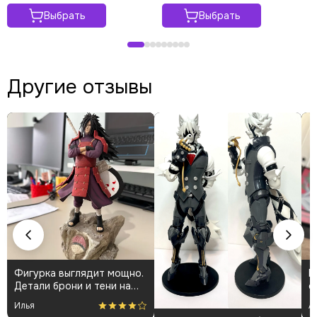
Выбрать
Выбрать
Другие отзывы
Фигурка выглядит мощно.
К
Детали брони и тени на
о
плаще проработаны
👍
Илья
А
аккуратно. Пришла быстро