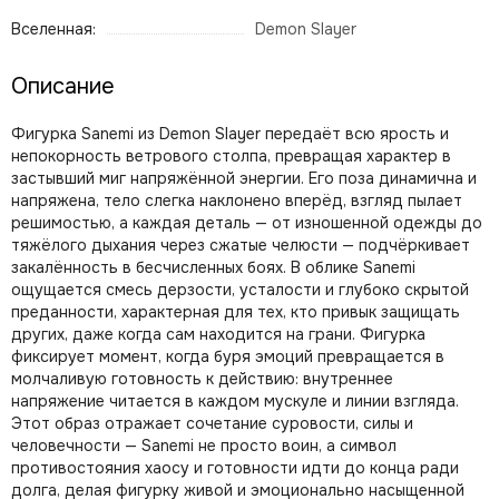
Вселенная:
Demon Slayer
Описание
Фигурка Sanemi из Demon Slayer передаёт всю ярость и
непокорность ветрового столпа, превращая характер в
застывший миг напряжённой энергии. Его поза динамична и
напряжена, тело слегка наклонено вперёд, взгляд пылает
решимостью, а каждая деталь — от изношенной одежды до
тяжёлого дыхания через сжатые челюсти — подчёркивает
закалённость в бесчисленных боях. В облике Sanemi
ощущается смесь дерзости, усталости и глубоко скрытой
преданности, характерная для тех, кто привык защищать
других, даже когда сам находится на грани. Фигурка
фиксирует момент, когда буря эмоций превращается в
молчаливую готовность к действию: внутреннее
напряжение читается в каждом мускуле и линии взгляда.
Этот образ отражает сочетание суровости, силы и
человечности — Sanemi не просто воин, а символ
противостояния хаосу и готовности идти до конца ради
долга, делая фигурку живой и эмоционально насыщенной