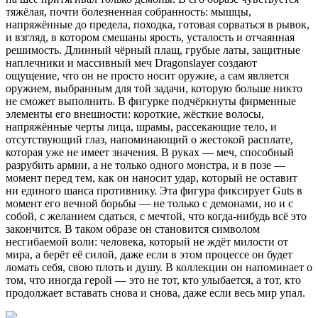
тяжёлая, почти болезненная собранность: мышцы,
напряжённые до предела, походка, готовая сорваться в рывок,
и взгляд, в котором смешаны ярость, усталость и отчаянная
решимость. Длинный чёрный плащ, грубые латы, защитные
наплечники и массивный меч Dragonslayer создают
ощущение, что он не просто носит оружие, а сам является
оружием, выбранным для той задачи, которую больше никто
не сможет выполнить. В фигурке подчёркнуты фирменные
элементы его внешности: короткие, жёсткие волосы,
напряжённые черты лица, шрамы, рассекающие тело, и
отсутствующий глаз, напоминающий о жестокой расплате,
которая уже не имеет значения. В руках — меч, способный
разрубить армии, а не только одного монстра, и в позе —
момент перед тем, как он наносит удар, который не оставит
ни единого шанса противнику. Эта фигура фиксирует Guts в
момент его вечной борьбы — не только с демонами, но и с
собой, с желанием сдаться, с мечтой, что когда‑нибудь всё это
закончится. В таком образе он становится символом
несгибаемой воли: человека, который не ждёт милости от
мира, а берёт её силой, даже если в этом процессе он будет
ломать себя, свою плоть и душу. В коллекции он напоминает о
том, что иногда герой — это не тот, кто улыбается, а тот, кто
продолжает вставать снова и снова, даже если весь мир упал.