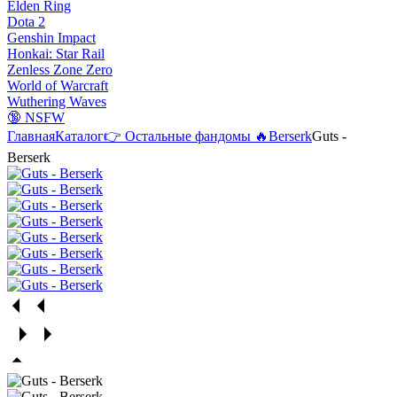
Elden Ring
Dota 2
Genshin Impact
Honkai: Star Rail
Zenless Zone Zero
World of Warcraft
Wuthering Waves
🔞 NSFW
Главная
Каталог
👉 Остальные фандомы 🔥
Berserk
Guts -
Berserk