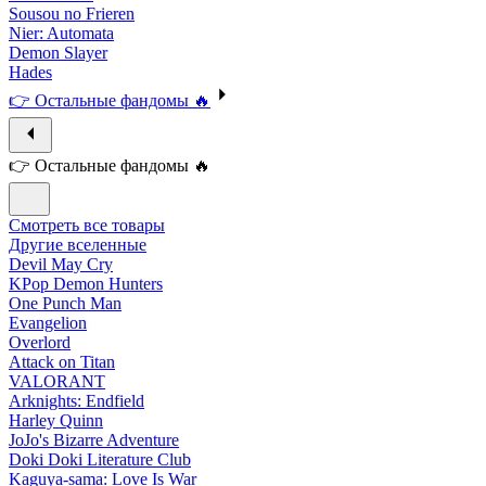
Sousou no Frieren
Nier: Automata
Demon Slayer
Hades
👉 Остальные фандомы 🔥
👉 Остальные фандомы 🔥
Смотреть все товары
Другие вселенные
Devil May Cry
KPop Demon Hunters
One Punch Man
Evangelion
Overlord
Attack on Titan
VALORANT
Arknights: Endfield
Harley Quinn
JoJo's Bizarre Adventure
Doki Doki Literature Club
Kaguya-sama: Love Is War