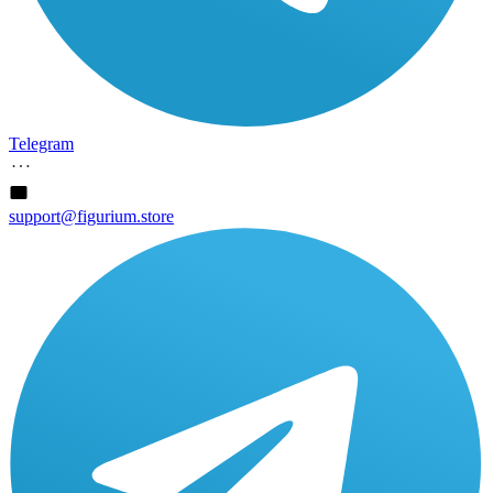
Telegram
support@figurium.store