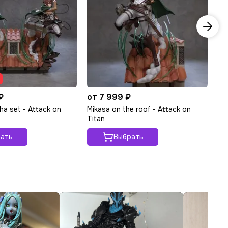
₽
от 7 999 ₽
от
ha set - Attack on
Mikasa on the roof - Attack on
Er
Titan
ать
Выбрать