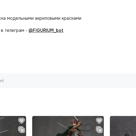
аска модельными акриловыми красками
в телеграм -
@FIGURIUM_bot
м!