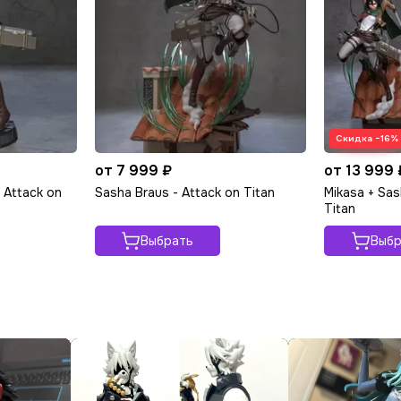
Скидка −16%
от 7 999 ₽
от 13 999 
- Attack on
Sasha Braus - Attack on Titan
Mikasa + Sas
Titan
Выбрать
Выбр