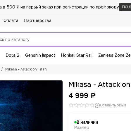
а в 500 ₽ на первый заказ при регистрации по промокоду
FIGU
Оплата
Партнёрства
Dota 2
Genshin Impact
Honkai: Star Rail
Zenless Zone Ze
Mikasa - Attack on Titan
Mikasa - Attack on
4 999 ₽
Оставить отзыв
В наличии
Размер