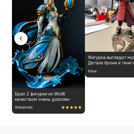
Фигурка выглядит мощно.
Детали брони и тени на плаще
проработаны аккуратно.
Илья
Пришла быстро и без
повреждений. Немного
Спасибо за фигурку) 
шатались некоторые части, но
пришло отлично упак
поправил теперь стоит как
Отдельная благодарн
влитая. В целом доволен
Вероника
покраску модели.