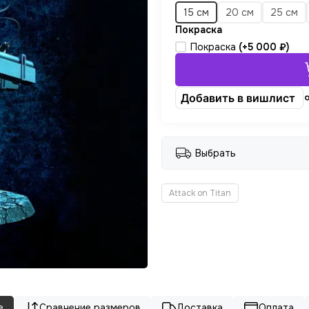
15 см
20 см
25 см
Покраска
Покраска
(+
5 000 ₽
)
Добавить в вишлист
Выбрать
Attack on Titan
е
Сравнение размеров
Доставка
Оплата