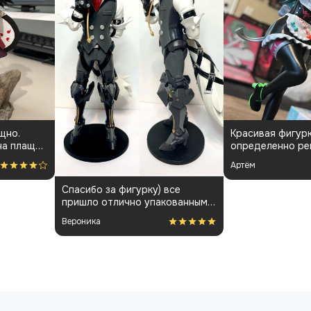
Красивая фигурка,
Заказывал вперв
определенно рекомендую👍🏻
понравилось, от
менеджарами до
Артём
Nomad
покраса
все
ованным.
ость за