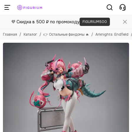
👉 Остальные фандомы 🔥
💜 Скидка в 500 ₽ по промокоду
FIGURIUM500
Смотреть все товары
Другие вселенные
Главная
Каталог
👉 Остальные фандомы 🔥
Arknights: Endfield
Devil May Cry
KPop Demon Hunters
One Punch Man
Evangelion
Overlord
Attack on Titan
VALORANT
Arknights: Endfield
Harley Quinn
JoJo's Bizarre Adventure
Doki Doki Literature Club
Kaguya-sama: Love Is War
Death Note
Berserk