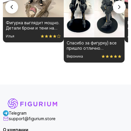
Фигурка выглядит мощно.
К
Детали брони и тени на
о
плаще проработаны
👍
Илья
А
аккуратно. Пришла быстро
Спасибо за фигурку) все
и без повреждений.
пришло отлично
Немного шатались
упакованным. Отдельная
некоторые части, но
Вероника
благодарность за
поправил теперь стоит
покраску модели.
как влитая. В целом
доволен
Telegram
support@figurium.store
О компании