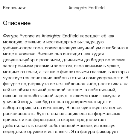
Вселенная:
Arknights Endfield
Описание
Фигура Yvonne из Arknights: Endfield передаёт её как
молодую, стильно и нестандартно выглядящую
учёную‑оператора, совмещающую научный ум с любовью к
моде и новизне. Внешне она выглядит как худая
девушка‑вуйвр с розовыми, длинными до бёдер волосами,
заострёнными рогами и хвостом, окрашенными в яркие,
модные оттенки, а также с фиолетовыми глазами, в которых
чувствуется сочетание любопытства и самоуверенности. В
фигурке подчёркнута её не‑шаблонная «нёрд‑эстетика»: на
ней не обязательный деловой костюм, а собственный,
сильно переработанный наряд, с элементами гламура и
уличной моды, как будто она одновременно идёт в
лабораторию, и на вечеринку. В позе чувствуется лёгкая
раскованность, будто она не зациклена на формальных
приёмах и конференциях, а скорее предпочитает
действовать в своей собственной манере, используя
передовое оружие и интеллект. Эта фигура фиксирует