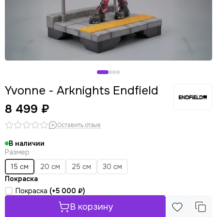
Panty & Stocking with Garterbelt
Stellar Blade
Yvonne - Arknights Endfield
8 499 ₽
Оставить отзыв
В наличии
Размер
15 см
20 см
25 см
30 см
Покраска
Покраска
(+
5 000 ₽
)
В корзину