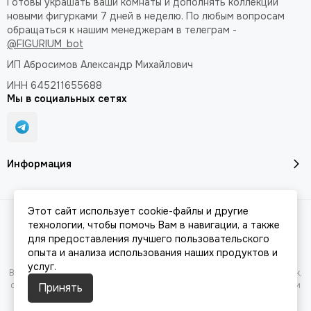
Готовы украшать ваши комнаты и дополнять коллекции
новыми фигурками 7 дней в неделю. По любым вопросам
обращаться к нашим менеджерам в телеграм -
@FIGURIUM_bot
ИП Абросимов Александр
Михайлович
ИНН 645211655688
Мы в социальных сетях
Информация
Этот сайт использует cookie-файлы и другие
Разработка сайта -
JesusMB
| 2026 © FIGURIUM.
Карта сайта
технологии, чтобы помочь Вам в навигации, а также
для предоставления лучшего пользовательского
опыта и анализа использования наших продуктов и
услуг.
Вся представленная на сайте информация, касающаяся характеристик,
стоимости товаров и услуг, носит информационный характер и ни при
Принять
каких условиях не является публичной офертой, определяемой
положениями Статьи 437(2) Гражданского кодекса РФ.