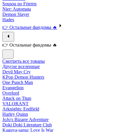
Sousou no Frieren
Nier: Automata
Demon Slayer
Hades
👉 Остальные фандомы 🔥
👉 Остальные фандомы 🔥
Смотреть все товары
Другие вселенные
Devil May Cry
KPop Demon Hunters
One Punch Man
Evangelion
Overlord
Attack on Titan
VALORANT
Arknights: Endfield
Harley Quinn
JoJo's Bizarre Adventure
Doki Doki Literature Club
Kaguya-sama: Love Is War