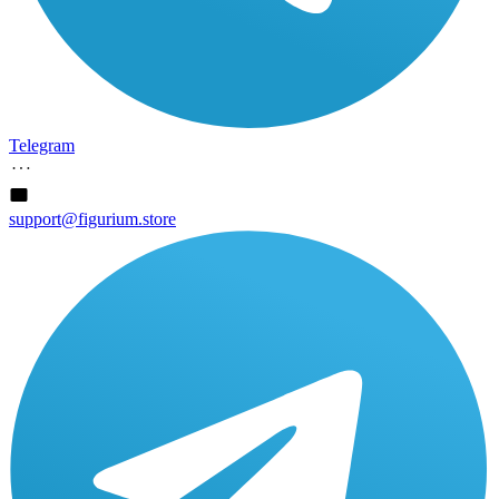
Telegram
support@figurium.store