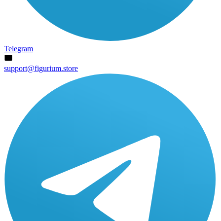
Telegram
support@figurium.store