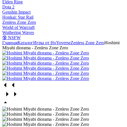
Elden Ring
Dota 2
Genshin Impact
Honkai: Star Rail
Zenless Zone Zero
World of Warcraft
Wuthering Waves
🔞 NSFW
Главная
Каталог
Игры от HoYoverse
Zenless Zone Zero
Hoshimi
Miyabi diorama - Zenless Zone Zero